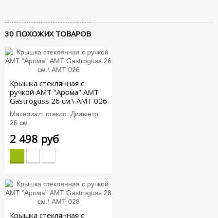
30 ПОХОЖИХ ТОВАРОВ
-5%
-5%
-5%
-5%
Крышка стеклянная c
ручкой АМТ "Арома" AMT
Gastroguss 26 см.\ AMT 026
Материал: стекло. Диаметр:
26 см.
2 498 руб
Крышка стеклянная c