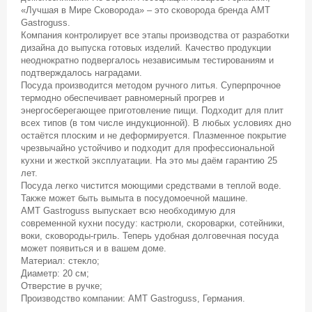
«Лучшая в Мире Сковорода» – это сковорода бренда АМТ
Gastroguss.
Компания контролирует все этапы производства от разработки
дизайна до выпуска готовых изделий. Качество продукции
неоднократно подвергалось независимым тестированиям и
подтверждалось наградами.
Посуда производится методом ручного литья. Суперпрочное
термодно обеспечивает равномерный прогрев и
энергосберегающее приготовление пищи. Подходит для плит
всех типов (в том числе индукционной). В любых условиях дно
остаётся плоским и не деформируется. Плазменное покрытие
чрезвычайно устойчиво и подходит для профессиональной
кухни и жесткой эксплуатации. На это мы даём гарантию 25
лет.
Посуда легко чистится моющими средствами в теплой воде.
Также может быть вымыта в посудомоечной машине.
AMT Gastroguss выпускает всю необходимую для
современной кухни посуду: кастрюли, скороварки, сотейники,
воки, сковороды-гриль. Теперь удобная долговечная посуда
может появиться и в вашем доме.
Материал: стекло;
Диаметр: 20 см;
Отверстие в ручке;
Производство компании: AMT Gastroguss, Германия.