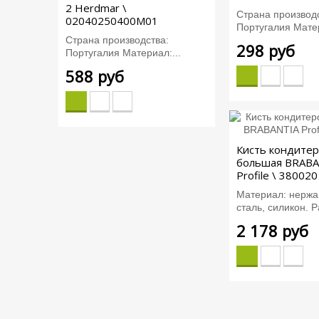
2 Herdmar \
Страна производс
02040250400M01
Португалия Матер
Страна производства:
298 руб
Португалия Материал:...
588 руб
Кисть кондитер
большая BRABA
Profile \ 380020
Материал: нерж
сталь, силикон. Р
2 178 руб