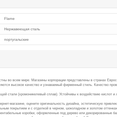
Flame
Нержавеющая сталь
португальские
стны во всем мире. Магазины корпорации представлены в странах Евросо
ются высокое качество и узнаваемый фирменный стиль. Качество прове
ей стали (хромоникелевый сплав). Устойчивы к воздействию кислот и
ернет-магазине, оцените оригинальность дизайна, эстетическую привлек
ьным покрытием и с отделкой в черном, шоколадном и золотом оттенках
езентабельные коробки, оформленные под дерево или декорированные б