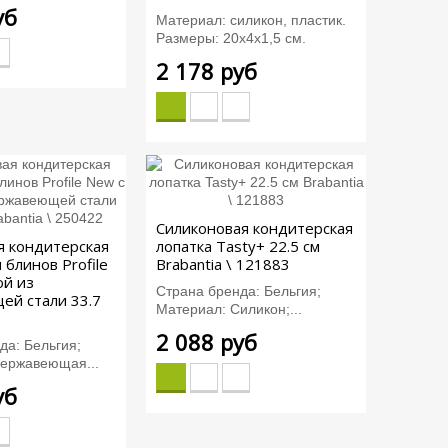
уб
Материал: силикон, пластик.
Размеры: 20х4х1,5 см.
2 178 руб
Силиконовая кондитерская
 кондитерская
лопатка Tasty+ 22.5 см
 блинов Profile
Brabantia \ 121883
ой из
Страна бренда: Бельгия;
ей стали 33.7
Материал: Силикон;...
2 088 руб
да: Бельгия;
ержавеющая...
уб