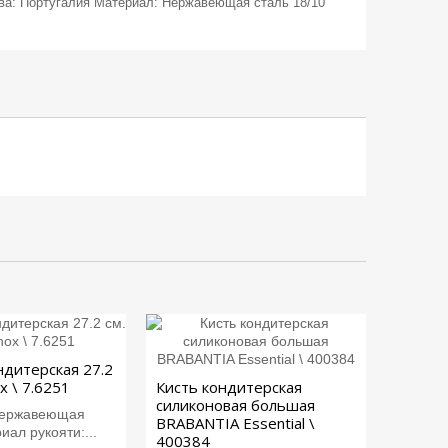
тва: Португалия Материал: Нержавеющая сталь 18/10
ндитерская 27.2
ox \ 7.6251
Кисть кондитерская
силиконовая большая
нержавеющая
BRABANTIA Essential \
иал рукояти:...
400384