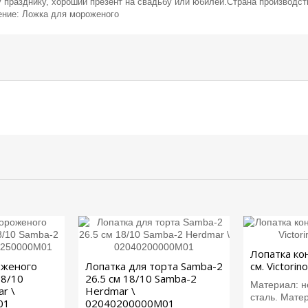
у празднику, хороший презент на свадьбу или юбилей.Страна производс
ение: Ложка для мороженого
Лопатка ко
оженого
Лопатка для торта Samba-2
см. Victorin
18/10
26.5 см 18/10 Samba-2
Материал: 
r \
Herdmar \
сталь. Матер
01
02040200000M01