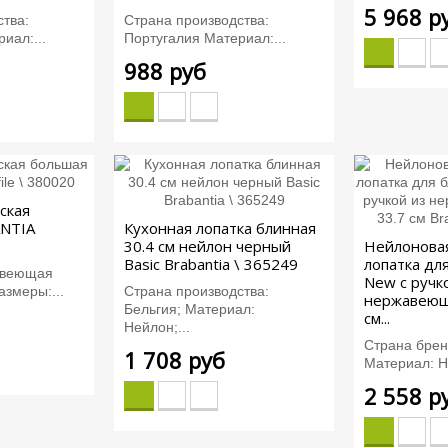
5 968 р
тва:
Страна производства:
иал:...
Португалия Материал:...
988 руб
ская
NTIA
Кухонная лопатка блинная
30.4 см нейлон черный
Нейлоновая
Basic Brabantia \ 365249
лопатка для
авеющая
New с ручк
азмеры:...
Страна производства:
нержавеющ
Бельгия; Материал:
см...
Нейлон;...
Страна брен
1 708 руб
Материал: Н
2 558 р