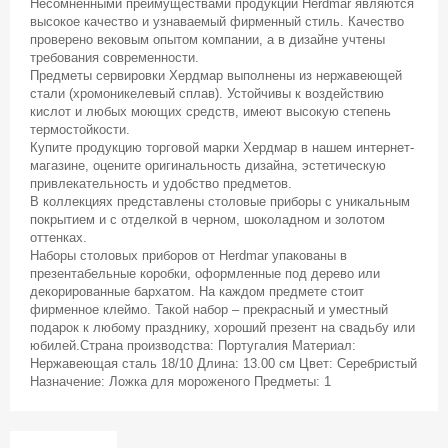
Несомненными преимуществами продукции Herdmar являются
высокое качество и узнаваемый фирменный стиль. Качество
проверено вековым опытом компании, а в дизайне учтены
требования современности.
Предметы сервировки Хердмар выполнены из нержавеющей
стали (хромоникелевый сплав). Устойчивы к воздействию
кислот и любых моющих средств, имеют высокую степень
термостойкости.
Купите продукцию торговой марки Хердмар в нашем интернет-
магазине, оцените оригинальность дизайна, эстетическую
привлекательность и удобство предметов.
В коллекциях представлены столовые приборы с уникальным
покрытием и с отделкой в черном, шоколадном и золотом
оттенках.
Наборы столовых приборов от Herdmar упакованы в
презентабельные коробки, оформленные под дерево или
декорированные бархатом. На каждом предмете стоит
фирменное клеймо. Такой набор – прекрасный и уместный
подарок к любому празднику, хороший презент на свадьбу или
юбилей.Страна производства: Португалия Материал:
Нержавеющая сталь 18/10 Длина: 13.00 см Цвет: Серебристый
Назначение: Ложка для мороженого Предметы: 1