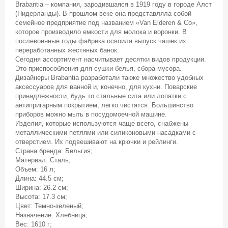
Brabantia – компания, зародившаяся в 1919 году в городе Алст
(Нидерланды). В прошлом веке она представляла собой
семейное предприятие под названием «Van Elderen & Co»,
которое производило емкости для молока и воронки. В
послевоенные годы фабрика освоила выпуск чашек из
переработанных жестяных банок.
Сегодня ассортимент насчитывает десятки видов продукции.
Это приспособления для сушки белья, сбора мусора.
Дизайнеры Brabantia разработали также множество удобных
аксессуаров для ванной и, конечно, для кухни. Поварские
принадлежности, будь то стальные сита или лопатки с
антипригарным покрытием, легко чистятся. Большинство
приборов можно мыть в посудомоечной машине.
Изделия, которые используются чаще всего, снабжены
металлическими петлями или силиконовыми насадками с
отверстием. Их подвешивают на крючки и рейлинги.
Страна бренда: Бельгия;
Материал: Сталь;
Объем: 16 л;
Длина: 44.5 см;
Ширина: 26.2 см;
Высота: 17.3 см;
Цвет: Темно-зеленый;
Назначение: Хлебница;
Вес: 1610 г;