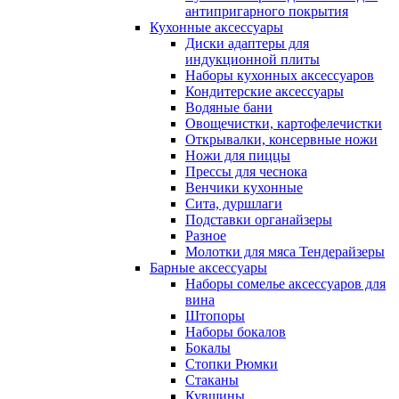
антипригарного покрытия
Кухонные аксессуары
Диски адаптеры для
индукционной плиты
Наборы кухонных аксессуаров
Кондитерские аксессуары
Водяные бани
Овощечистки, картофелечистки
Открывалки, консервные ножи
Ножи для пиццы
Прессы для чеснока
Венчики кухонные
Сита, дуршлаги
Подставки органайзеры
Разное
Молотки для мяса Тендерайзеры
Барные аксессуары
Наборы сомелье аксессуаров для
вина
Штопоры
Наборы бокалов
Бокалы
Стопки Рюмки
Стаканы
Кувшины