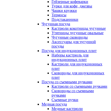
Гейзерные кофеварки
Турки для кофе, джезвы
Чашки кружки
Термосы
Подстаканники
Чугунная посуда
Кастрюли кокотницы чугунные
Утятницы чугунные овальные
Чугунные сковороды
Аксессуары для чугунной
посуды
Посуда для индукционных плит
Наборы кастрюль для
индукционных плит
Кастрюли для индукционных
плит
Сковороды для индукционных
плит
Посуда со съемными ручками
Кастрюли со съемными ручками
Сковороды со съемными
ручками
Съемные ручки
Медная посуда
Медные кастрюли