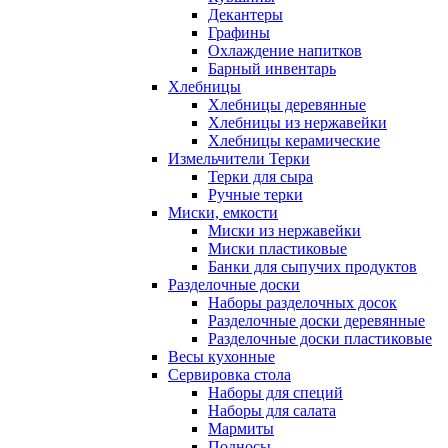
Декантеры
Графины
Охлаждение напитков
Барный инвентарь
Хлебницы
Хлебницы деревянные
Хлебницы из нержавейки
Хлебницы керамические
Измельчители Терки
Терки для сыра
Ручные терки
Миски, емкости
Миски из нержавейки
Миски пластиковые
Банки для сыпучих продуктов
Разделочные доски
Наборы разделочных досок
Разделочные доски деревянные
Разделочные доски пластиковые
Весы кухонные
Сервировка стола
Наборы для специй
Наборы для салата
Мармиты
Подносы