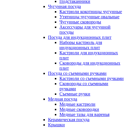
Подстаканники
Чугунная посуда
Кастрюли кокотницы чугунные
Утятницы чугунные овальные
Чугунные сковороды
Аксессуары для чугунной
посуды
Посуда для индукционных плит
Наборы кастрюль для
индукционных плит
Кастрюли для индукционных
плит
Сковороды для индукционных
плит
Посуда со съемными ручками
Кастрюли со съемными ручками
Сковороды со съемными
ручками
Съемные ручки
Медная посуда
Медные кастрюли
Медные сковородки
Медные тазы для варенья
Керамическая посуда
Крышки