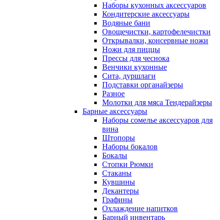
Наборы кухонных аксессуаров
Кондитерские аксессуары
Водяные бани
Овощечистки, картофелечистки
Открывалки, консервные ножи
Ножи для пиццы
Прессы для чеснока
Венчики кухонные
Сита, дуршлаги
Подставки органайзеры
Разное
Молотки для мяса Тендерайзеры
Барные аксессуары
Наборы сомелье аксессуаров для
вина
Штопоры
Наборы бокалов
Бокалы
Стопки Рюмки
Стаканы
Кувшины
Декантеры
Графины
Охлаждение напитков
Барный инвентарь