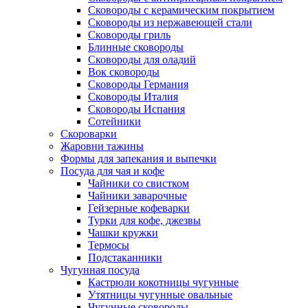
Сковороды с керамическим покрытием
Сковороды из нержавеющей стали
Сковороды гриль
Блинные сковороды
Сковороды для оладий
Вок сковороды
Сковороды Германия
Сковороды Италия
Сковороды Испания
Сотейники
Скороварки
Жаровни тажины
Формы для запекания и выпечки
Посуда для чая и кофе
Чайники со свистком
Чайники заварочные
Гейзерные кофеварки
Турки для кофе, джезвы
Чашки кружки
Термосы
Подстаканники
Чугунная посуда
Кастрюли кокотницы чугунные
Утятницы чугунные овальные
Чугунные сковороды