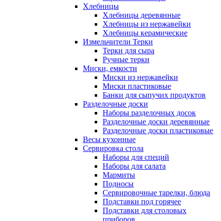
Хлебницы
Хлебницы деревянные
Хлебницы из нержавейки
Хлебницы керамические
Измельчители Терки
Терки для сыра
Ручные терки
Миски, емкости
Миски из нержавейки
Миски пластиковые
Банки для сыпучих продуктов
Разделочные доски
Наборы разделочных досок
Разделочные доски деревянные
Разделочные доски пластиковые
Весы кухонные
Сервировка стола
Наборы для специй
Наборы для салата
Мармиты
Подносы
Сервировочные тарелки, блюда
Подставки под горячее
Подставки для столовых
приборов