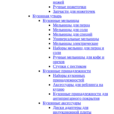
ножей
Ручные ножеточки
Запчасти для ножеточек
Кухонная утварь
Кухонные мельницы
Мельницы для перца
Мельницы для соли
Мельницы для специй
Универсальные мельницы
Мельницы электрические
Наборы мельниц для перца и
соли
Ручные мельницы для кофе и
орехов
Ступки с пестиком
Кухонные принадлежности
Наборы кухонных
принадлежностей
Аксессуары для рейлинга на
кухню
Кухонные принадлежности для
антипригарного покрытия
Кухонные аксессуары
Диски адаптеры для
индукционной плиты