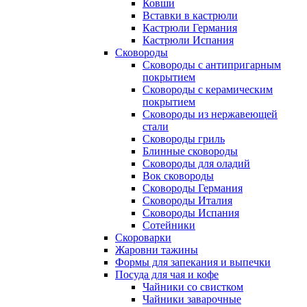
Ковши
Вставки в кастрюли
Кастрюли Германия
Кастрюли Испания
Сковороды
Сковороды с антипригарным
покрытием
Сковороды с керамическим
покрытием
Сковороды из нержавеющей
стали
Сковороды гриль
Блинные сковороды
Сковороды для оладий
Вок сковороды
Сковороды Германия
Сковороды Италия
Сковороды Испания
Сотейники
Скороварки
Жаровни тажины
Формы для запекания и выпечки
Посуда для чая и кофе
Чайники со свистком
Чайники заварочные