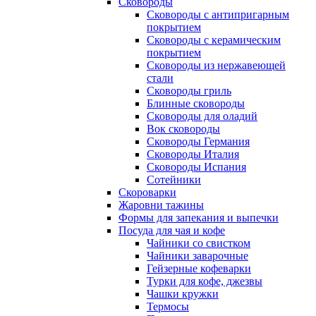
Сковороды
Сковороды с антипригарным
покрытием
Сковороды с керамическим
покрытием
Сковороды из нержавеющей
стали
Сковороды гриль
Блинные сковороды
Сковороды для оладий
Вок сковороды
Сковороды Германия
Сковороды Италия
Сковороды Испания
Сотейники
Скороварки
Жаровни тажины
Формы для запекания и выпечки
Посуда для чая и кофе
Чайники со свистком
Чайники заварочные
Гейзерные кофеварки
Турки для кофе, джезвы
Чашки кружки
Термосы