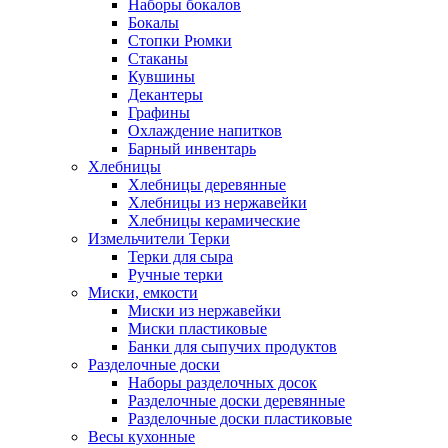
Наборы бокалов
Бокалы
Стопки Рюмки
Стаканы
Кувшины
Декантеры
Графины
Охлаждение напитков
Барный инвентарь
Хлебницы
Хлебницы деревянные
Хлебницы из нержавейки
Хлебницы керамические
Измельчители Терки
Терки для сыра
Ручные терки
Миски, емкости
Миски из нержавейки
Миски пластиковые
Банки для сыпучих продуктов
Разделочные доски
Наборы разделочных досок
Разделочные доски деревянные
Разделочные доски пластиковые
Весы кухонные