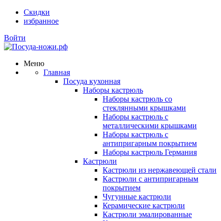
Скидки
избранное
Войти
Меню
Главная
Посуда кухонная
Наборы кастрюль
Наборы кастрюль со
стеклянными крышками
Наборы кастрюль с
металлическими крышками
Наборы кастрюль с
антипригарным покрытием
Наборы кастрюль Германия
Кастрюли
Кастрюли из нержавеющей стали
Кастрюли с антипригарным
покрытием
Чугунные кастрюли
Керамические кастрюли
Кастрюли эмалированные