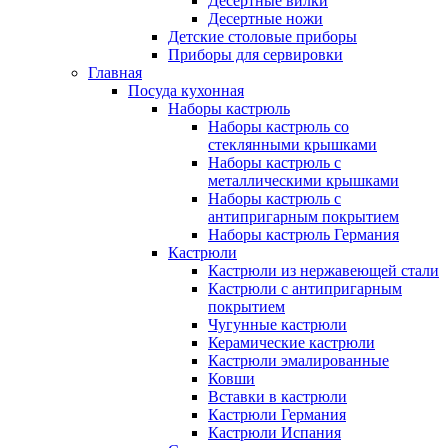
Десертные вилки
Десертные ножи
Детские столовые приборы
Приборы для сервировки
Главная
Посуда кухонная
Наборы кастрюль
Наборы кастрюль со
стеклянными крышками
Наборы кастрюль с
металлическими крышками
Наборы кастрюль с
антипригарным покрытием
Наборы кастрюль Германия
Кастрюли
Кастрюли из нержавеющей стали
Кастрюли с антипригарным
покрытием
Чугунные кастрюли
Керамические кастрюли
Кастрюли эмалированные
Ковши
Вставки в кастрюли
Кастрюли Германия
Кастрюли Испания