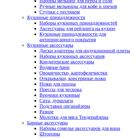
Наборы мельниц для перца и соли
Ручные мельницы для кофе и орехов
Ступки с пестиком
Кухонные принадлежности
Наборы кухонных принадлежностей
Аксессуары для рейлинга на кухню
Кухонные принадлежности для
антипригарного покрытия
Кухонные аксессуары
Диски адаптеры для индукционной плиты
Наборы кухонных аксессуаров
Кондитерские аксессуары
Водяные бани
Овощечистки, картофелечистки
Открывалки, консервные ножи
Ножи для пиццы
Прессы для чеснока
Венчики кухонные
Сита, дуршлаги
Подставки органайзеры
Разное
Молотки для мяса Тендерайзеры
Барные аксессуары
Наборы сомелье аксессуаров для вина
Штопоры