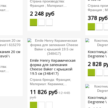
Страна производства:
тва:
Франция ; Материал:...
Страна прои
ал:...
Франция ; Ма
2 248 руб
378 руб
кания 20 см
Кокотница 
Revol \
Degrenne \
Emile Henry Керамическая
2 828 р
форма для запекания
тва:
Cheese Baker с крышкой
ал:...
19.5 см (348417)
Страна бренда: Франция;
Материал: Керамика;...
11 826 руб
12 448
руб
Кокотница 
Degrenne \