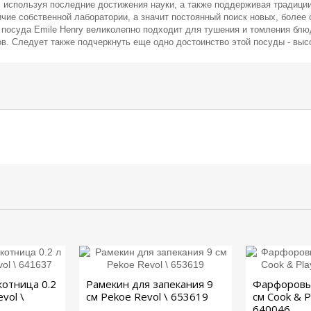
используя последние достижения науки, а также поддерживая традиции
ие собственной лаборатории, а значит постоянный поиск новых, более
посуда Emile Henry великолепно подходит для тушения и томления блюд,
ов. Следует также подчеркнуть еще одно достоинство этой посуды - вы
отница 0.2
Рамекин для запекания 9
Фарфоровы
evol \
см Pekoe Revol \ 653619
см Cook & P
640046