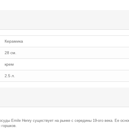
Керамика
28 см.
крем
2.5 л.
суды Emile Henry существует на рынке с середины 19-ого века. Ее осн
 горшков.