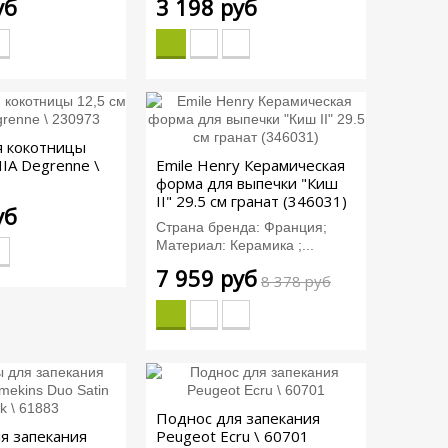
уб
3 198 руб
я кокотницы
HIA Degrenne \
Emile Henry Керамическая
форма для выпечки "Киш
II" 29.5 см гранат (346031)
уб
Страна бренда: Франция;
Материал: Керамика ;...
7 959 руб
8 378 руб
Поднос для запекания
я запекания
Peugeot Ecru \ 60701