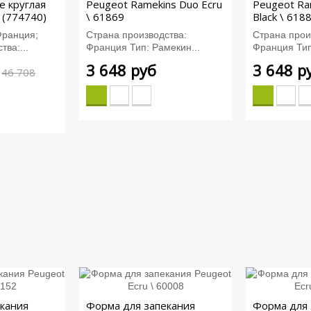
e круглая
Peugeot Ramekins Duo Ecru
Peugeot Ra
 (774740)
\ 61869
Black \ 618
Франция;
Страна производства:
Страна прои
тва:...
Франция Тип: Рамекин...
Франция Тип
3 648 руб
3 648 р
46 708
кания
Форма для запекания
Форма для 