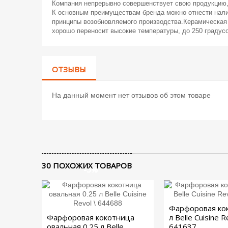
Компания непрерывно совершенствует свою продукцию, 
К основным преимуществам бренда можно отнести налич
принципы возобновляемого производства.Керамическая 
хорошо переносит высокие температуры, до 250 градус
ОТЗЫВЫ
На данный момент нет отзывов об этом товаре
30 ПОХОЖИХ ТОВАРОВ
-5%
-5%
-5%
-5%
Фарфоровая кок
Фарфоровая кокотница
л Belle Сuisine R
овальная 0.25 л Belle
641637