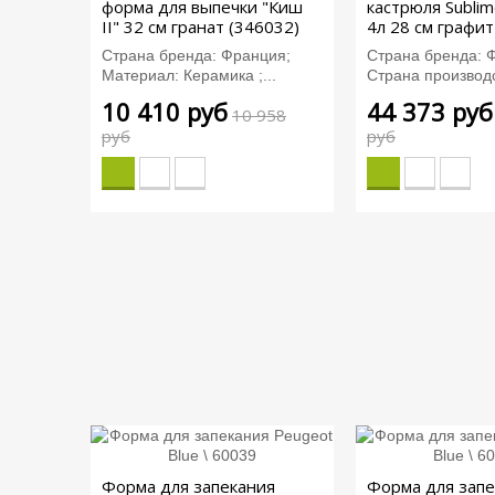
форма для выпечки "Киш
кастрюля Sublim
II" 32 см гранат (346032)
4л 28 см графит
Страна бренда: Франция;
Страна бренда: 
Материал: Керамика ;...
Страна производс
10 410 руб
44 373 руб
10 958
руб
руб
Форма для запекания
Форма для запе