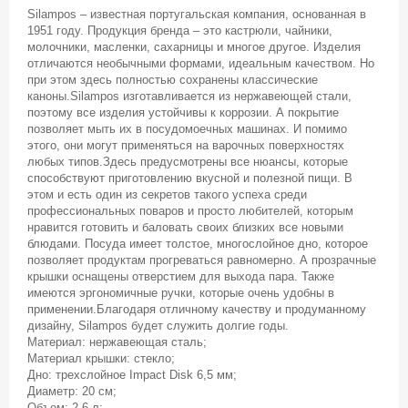
Silampos – известная португальская компания, основанная в
1951 году. Продукция бренда – это кастрюли, чайники,
молочники, масленки, сахарницы и многое другое. Изделия
отличаются необычными формами, идеальным качеством. Но
при этом здесь полностью сохранены классические
каноны.Silampos изготавливается из нержавеющей стали,
поэтому все изделия устойчивы к коррозии. А покрытие
позволяет мыть их в посудомоечных машинах. И помимо
этого, они могут применяться на варочных поверхностях
любых типов.Здесь предусмотрены все нюансы, которые
способствуют приготовлению вкусной и полезной пищи. В
этом и есть один из секретов такого успеха среди
профессиональных поваров и просто любителей, которым
нравится готовить и баловать своих близких все новыми
блюдами. Посуда имеет толстое, многослойное дно, которое
позволяет продуктам прогреваться равномерно. А прозрачные
крышки оснащены отверстием для выхода пара. Также
имеются эргономичные ручки, которые очень удобны в
применении.Благодаря отличному качеству и продуманному
дизайну, Silampos будет служить долгие годы.
Материал: нержавеющая сталь;
Материал крышки: стекло;
Дно: трехслойное Impact Disk 6,5 мм;
Диаметр: 20 см;
Объем: 2,6 л;