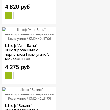
4 820 руб
Штоф "Аты-Баты"
никелированный с
чернением Кольчугино \
КМ2440ШТ06
4 275 руб
Штоф "Викинг"
никелированный с