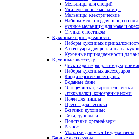
Мельницы для специй
Универсальные мельницы
Мельницы электрические
Наборы мельниц для перца и соли
Ручные мельницы для кофе и орех
Ступки с пестиком
Кухонные принадлежности
Наборы кухонных принадлежност
Аксессуары для рейлинга на кухн
Кухонные принадлежности для ан
Кухонные аксессуары
Диски адаптеры для индукционно
Наборы кухонных аксессуаров
Кондитерские аксессуары
Водяные бани
Овощечистки, картофелечистки
Открывалки, консервные ножи
Ножи для пиццы
Прессы для чеснока
Венчики кухонные
Сита, дуршлаги
Подставки органайзеры
Разное
Молотки для мяса Тендерайзеры
Барные аксессуары