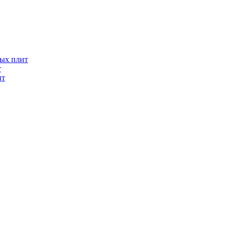
ых плит
т
ит