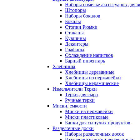
Наборы сомелье аксессуаров для в
Штопоры
Наборы бокалов
Бокалы
Стопки Рюмки
Стаканы
Кувшины
Декантеры
Графины
Охлаждение напитков
Барный инвентарь
Хлебницы
Хлебницы деревянные
Хлебницы из нержавейки
Хлебницы керамические
Измельчители Терки
Терки для сыра
Ручные терки
Миски, емкости
Миски из нержавейки
Миски пластиковые
Банки для сыпучих продуктов
Разделочные доски
Наборы разделочных досок
Разделочные доски деревянные