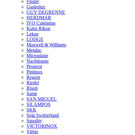
Fissler
Gastrolux
GUY DEGRENNE
HERDMAR
IVO Cutelarias
Kuhn Rikon
Lekue
LODGE
Maxwell & Williams
Metalac
Microplane
Nachtmann
Peugeot
Pintinox
Regent
Riedel
Risoli
Same
SAN MIGUEL
SILAMPOS
SKK
Sola Switzerland
Squality
VICTORINOX
Virtus