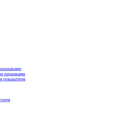
и крышками
ми крышками
м покрытием
ытием