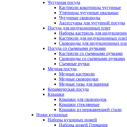
Чугунная посуда
Кастрюли кокотницы чугунные
Утятницы чугунные овальные
Чугунные сковороды
Аксессуары для чугунной посуды
Посуда для индукционных плит
Наборы кастрюль для индукционн
Кастрюли для индукционных пли
Сковороды для индукционных пл
Посуда со съемными ручками
Кастрюли со съемными ручками
Сковороды со съемными ручками
Съемные ручки
Медная посуда
Медные кастрюли
Медные сковородки
Медные тазы для варенья
Керамическая посуда
Крышки
Крышки для сковородок
Крышки стеклянные
Крышки из нержавеющей стали
Ножи кухонные
Наборы кухонных ножей
Наборы ножей Германия