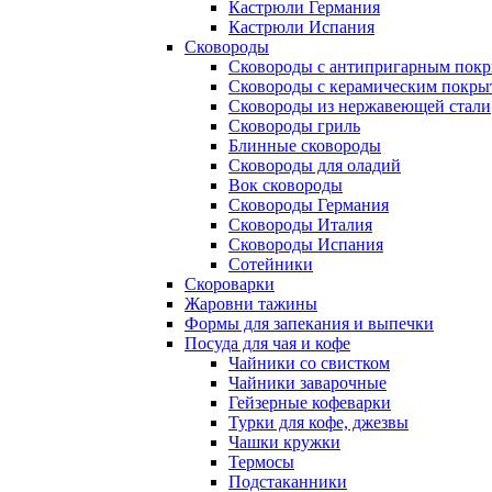
Кастрюли Германия
Кастрюли Испания
Сковороды
Сковороды с антипригарным пок
Сковороды с керамическим покры
Сковороды из нержавеющей стали
Сковороды гриль
Блинные сковороды
Сковороды для оладий
Вок сковороды
Сковороды Германия
Сковороды Италия
Сковороды Испания
Сотейники
Скороварки
Жаровни тажины
Формы для запекания и выпечки
Посуда для чая и кофе
Чайники со свистком
Чайники заварочные
Гейзерные кофеварки
Турки для кофе, джезвы
Чашки кружки
Термосы
Подстаканники