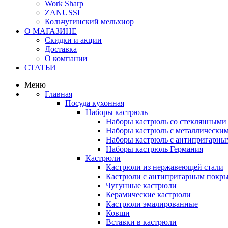
Work Sharp
ZANUSSI
Кольчугинский мельхиор
О МАГАЗИНЕ
Скидки и акции
Доставка
О компании
СТАТЬИ
Меню
Главная
Посуда кухонная
Наборы кастрюль
Наборы кастрюль со стеклянным
Наборы кастрюль с металлически
Наборы кастрюль с антипригарны
Наборы кастрюль Германия
Кастрюли
Кастрюли из нержавеющей стали
Кастрюли с антипригарным покр
Чугунные кастрюли
Керамические кастрюли
Кастрюли эмалированные
Ковши
Вставки в кастрюли