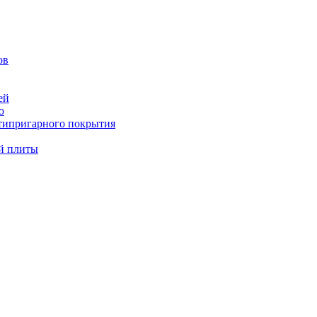
ов
ей
ю
типригарного покрытия
й плиты