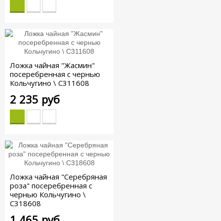
Ложка чайная "Жасмин"
посеребренная с чернью
Кольчугино \ С311608
2 235 руб
Ложка чайная "Серебряная
роза" посеребренная с
чернью Кольчугино \
С318608
1 465 руб