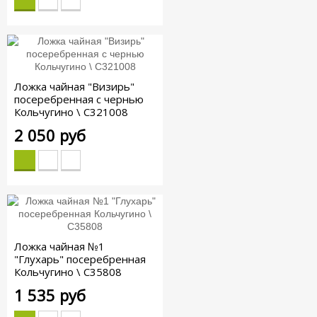
Ложка чайная "Визирь"
посеребренная с чернью
Кольчугино \ С321008
2 050 руб
Ложка чайная №1
"Глухарь" посеребренная
Кольчугино \ С35808
1 535 руб