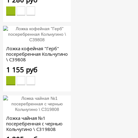
Ложка кофейная "Герб"
посеребренная Кольчугино
\ С39808
1 155 руб
Ложка чайная №1
посеребренная с чернью
Кольчугино \ С319808