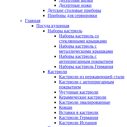
Десертные вилки
Десертные ножи
Детские столовые приборы
Приборы для сервировки
Главная
Посуда кухонная
Наборы кастрюль
Наборы кастрюль со
стеклянными крышками
Наборы кастрюль с
металлическими крышками
Наборы кастрюль с
антипригарным покрытием
Наборы кастрюль Германия
Кастрюли
Кастрюли из нержавеющей стали
Кастрюли с антипригарным
покрытием
Чугунные кастрюли
Керамические кастрюли
Кастрюли эмалированные
Ковши
Вставки в кастрюли
Кастрюли Германия
Кастрюли Испания