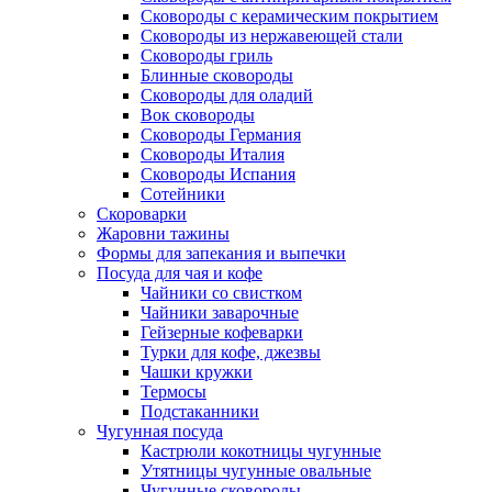
Сковороды с керамическим покрытием
Сковороды из нержавеющей стали
Сковороды гриль
Блинные сковороды
Сковороды для оладий
Вок сковороды
Сковороды Германия
Сковороды Италия
Сковороды Испания
Сотейники
Скороварки
Жаровни тажины
Формы для запекания и выпечки
Посуда для чая и кофе
Чайники со свистком
Чайники заварочные
Гейзерные кофеварки
Турки для кофе, джезвы
Чашки кружки
Термосы
Подстаканники
Чугунная посуда
Кастрюли кокотницы чугунные
Утятницы чугунные овальные
Чугунные сковороды