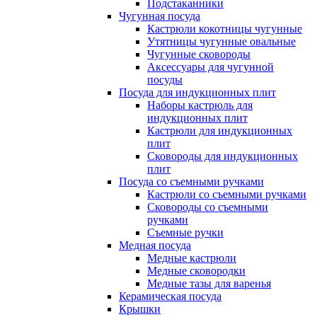
Подстаканники
Чугунная посуда
Кастрюли кокотницы чугунные
Утятницы чугунные овальные
Чугунные сковороды
Аксессуары для чугунной
посуды
Посуда для индукционных плит
Наборы кастрюль для
индукционных плит
Кастрюли для индукционных
плит
Сковороды для индукционных
плит
Посуда со съемными ручками
Кастрюли со съемными ручками
Сковороды со съемными
ручками
Съемные ручки
Медная посуда
Медные кастрюли
Медные сковородки
Медные тазы для варенья
Керамическая посуда
Крышки