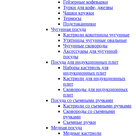
Гейзерные кофеварки
Турки для кофе, джезвы
Чашки кружки
Термосы
Подстаканники
Чугунная посуда
Кастрюли кокотницы чугунные
Утятницы чугунные овальные
Чугунные сковороды
Аксессуары для чугунной
посуды
Посуда для индукционных плит
Наборы кастрюль для
индукционных плит
Кастрюли для индукционных
плит
Сковороды для индукционных
плит
Посуда со съемными ручками
Кастрюли со съемными ручками
Сковороды со съемными
ручками
Съемные ручки
Медная посуда
Медные кастрюли