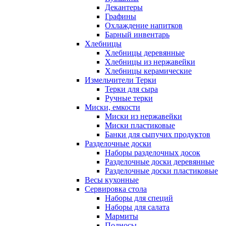
Декантеры
Графины
Охлаждение напитков
Барный инвентарь
Хлебницы
Хлебницы деревянные
Хлебницы из нержавейки
Хлебницы керамические
Измельчители Терки
Терки для сыра
Ручные терки
Миски, емкости
Миски из нержавейки
Миски пластиковые
Банки для сыпучих продуктов
Разделочные доски
Наборы разделочных досок
Разделочные доски деревянные
Разделочные доски пластиковые
Весы кухонные
Сервировка стола
Наборы для специй
Наборы для салата
Мармиты
Подносы