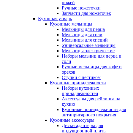
ножей
Ручные ножеточки
Запчасти для ножеточек
Кухонная утварь
Кухонные мельницы
Мельницы для перца
Мельницы для соли
Мельницы для специй
Универсальные мельницы
Мельницы электрические
Наборы мельниц для перца и
соли
Ручные мельницы для кофе и
орехов
Ступки с пестиком
Кухонные принадлежности
Наборы кухонных
принадлежностей
Аксессуары для рейлинга на
кухню
Кухонные принадлежности для
антипригарного покрытия
Кухонные аксессуары
Диски адаптеры для
индукционной плиты