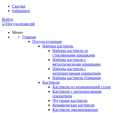
Скидки
избранное
Войти
Меню
Главная
Посуда кухонная
Наборы кастрюль
Наборы кастрюль со
стеклянными крышками
Наборы кастрюль с
металлическими крышками
Наборы кастрюль с
антипригарным покрытием
Наборы кастрюль Германия
Кастрюли
Кастрюли из нержавеющей стали
Кастрюли с антипригарным
покрытием
Чугунные кастрюли
Керамические кастрюли
Кастрюли эмалированные