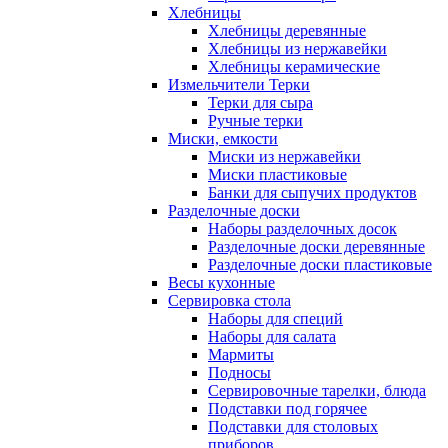
Хлебницы
Хлебницы деревянные
Хлебницы из нержавейки
Хлебницы керамические
Измельчители Терки
Терки для сыра
Ручные терки
Миски, емкости
Миски из нержавейки
Миски пластиковые
Банки для сыпучих продуктов
Разделочные доски
Наборы разделочных досок
Разделочные доски деревянные
Разделочные доски пластиковые
Весы кухонные
Сервировка стола
Наборы для специй
Наборы для салата
Мармиты
Подносы
Сервировочные тарелки, блюда
Подставки под горячее
Подставки для столовых
приборов