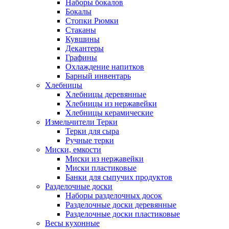
Наборы бокалов
Бокалы
Стопки Рюмки
Стаканы
Кувшины
Декантеры
Графины
Охлаждение напитков
Барный инвентарь
Хлебницы
Хлебницы деревянные
Хлебницы из нержавейки
Хлебницы керамические
Измельчители Терки
Терки для сыра
Ручные терки
Миски, емкости
Миски из нержавейки
Миски пластиковые
Банки для сыпучих продуктов
Разделочные доски
Наборы разделочных досок
Разделочные доски деревянные
Разделочные доски пластиковые
Весы кухонные