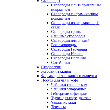
Сковороды
Сковороды с антипригарным
покрытием
Сковороды с керамическим
покрытием
Сковороды из нержавеющей
стали
Сковороды гриль
Блинные сковороды
Сковороды для оладий
Вок сковороды
Сковороды Германия
Сковороды Италия
Сковороды Испания
Сотейники
Скороварки
Жаровни тажины
Формы для запекания и выпечки
Посуда для чая и кофе
Чайники со свистком
Чайники заварочные
Гейзерные кофеварки
Турки для кофе, джезвы
Чашки кружки
Термосы