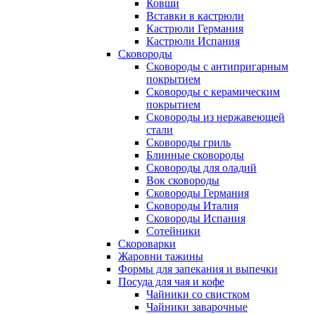
Ковши
Вставки в кастрюли
Кастрюли Германия
Кастрюли Испания
Сковороды
Сковороды с антипригарным
покрытием
Сковороды с керамическим
покрытием
Сковороды из нержавеющей
стали
Сковороды гриль
Блинные сковороды
Сковороды для оладий
Вок сковороды
Сковороды Германия
Сковороды Италия
Сковороды Испания
Сотейники
Скороварки
Жаровни тажины
Формы для запекания и выпечки
Посуда для чая и кофе
Чайники со свистком
Чайники заварочные