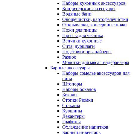
Наборы кухонных аксессуаров
Кондитерские аксессуары
Водяные бани
Овощечистки, картофелечистки
Открывалки, консервные ножи
Ножи для пиццы
Прессы для чеснока
Венчики кухонные
Сита, дуршлаги
Подставки органайзеры
Разное
Молотки для мяса Тендерайзеры
Барные аксессуары
Наборы сомелье аксессуаров для
вина
Штопоры
Наборы бокалов
Бокалы
Стопки Рюмки
Стаканы
Кувшины
Декантеры
Графины
Охлаждение напитков
Барный инвентарь