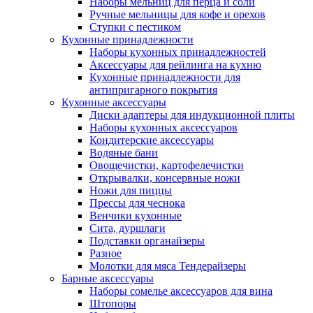
Наборы мельниц для перца и соли
Ручные мельницы для кофе и орехов
Ступки с пестиком
Кухонные принадлежности
Наборы кухонных принадлежностей
Аксессуары для рейлинга на кухню
Кухонные принадлежности для
антипригарного покрытия
Кухонные аксессуары
Диски адаптеры для индукционной плиты
Наборы кухонных аксессуаров
Кондитерские аксессуары
Водяные бани
Овощечистки, картофелечистки
Открывалки, консервные ножи
Ножи для пиццы
Прессы для чеснока
Венчики кухонные
Сита, дуршлаги
Подставки органайзеры
Разное
Молотки для мяса Тендерайзеры
Барные аксессуары
Наборы сомелье аксессуаров для вина
Штопоры