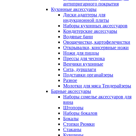
антипригарного покрытия
Кухонные аксессуары
Диски адаптеры для
индукционной плиты
Наборы кухонных аксессуаров
Кондитерские аксессуары
Водяные бани
Овощечистки, картофелечистки
Открывалки, консервные ножи
Ножи для пиццы
Прессы для чеснока
Венчики кухонные
Сита, дуршлаги
Подставки органайзеры
Разное
Молотки для мяса Тендерайзеры
Барные аксессуары
Наборы сомелье аксессуаров для
вина
Штопоры
Наборы бокалов
Бокалы
Стопки Рюмки
Стаканы
Кувшины