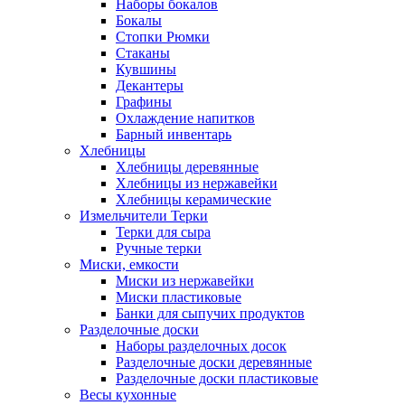
Наборы бокалов
Бокалы
Стопки Рюмки
Стаканы
Кувшины
Декантеры
Графины
Охлаждение напитков
Барный инвентарь
Хлебницы
Хлебницы деревянные
Хлебницы из нержавейки
Хлебницы керамические
Измельчители Терки
Терки для сыра
Ручные терки
Миски, емкости
Миски из нержавейки
Миски пластиковые
Банки для сыпучих продуктов
Разделочные доски
Наборы разделочных досок
Разделочные доски деревянные
Разделочные доски пластиковые
Весы кухонные