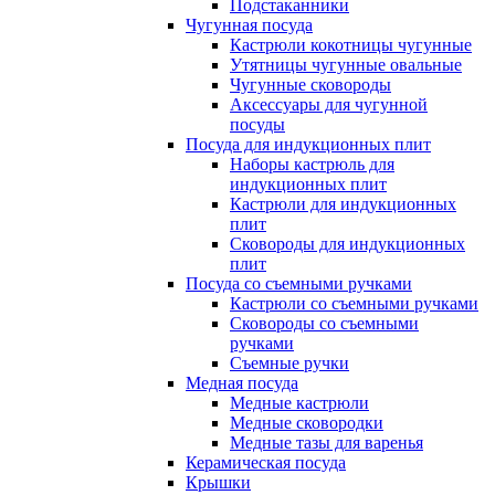
Подстаканники
Чугунная посуда
Кастрюли кокотницы чугунные
Утятницы чугунные овальные
Чугунные сковороды
Аксессуары для чугунной
посуды
Посуда для индукционных плит
Наборы кастрюль для
индукционных плит
Кастрюли для индукционных
плит
Сковороды для индукционных
плит
Посуда со съемными ручками
Кастрюли со съемными ручками
Сковороды со съемными
ручками
Съемные ручки
Медная посуда
Медные кастрюли
Медные сковородки
Медные тазы для варенья
Керамическая посуда
Крышки