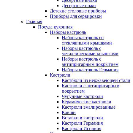
Десертные вилки
Десертные ножи
Детские столовые приборы
Приборы для сервировки
Главная
Посуда кухонная
Наборы кастрюль
Наборы кастрюль со
стеклянными крышками
Наборы кастрюль с
металлическими крышками
Наборы кастрюль с
антипригарным покрытием
Наборы кастрюль Германия
Кастрюли
Кастрюли из нержавеющей стали
Кастрюли с антипригарным
покрытием
Чугунные кастрюли
Керамические кастрюли
Кастрюли эмалированные
Ковши
Вставки в кастрюли
Кастрюли Германия
Кастрюли Испания