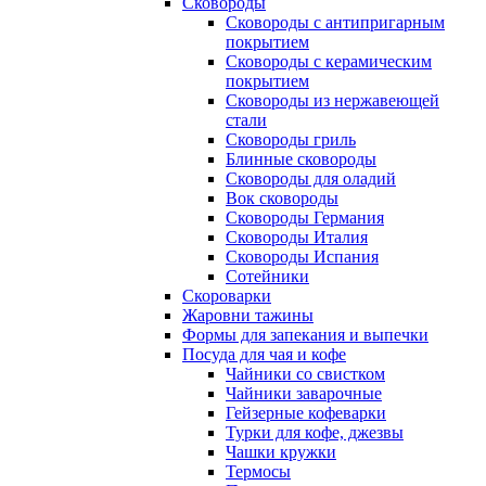
Сковороды
Сковороды с антипригарным
покрытием
Сковороды с керамическим
покрытием
Сковороды из нержавеющей
стали
Сковороды гриль
Блинные сковороды
Сковороды для оладий
Вок сковороды
Сковороды Германия
Сковороды Италия
Сковороды Испания
Сотейники
Скороварки
Жаровни тажины
Формы для запекания и выпечки
Посуда для чая и кофе
Чайники со свистком
Чайники заварочные
Гейзерные кофеварки
Турки для кофе, джезвы
Чашки кружки
Термосы