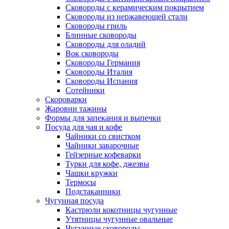
Сковороды с керамическим покрытием
Сковороды из нержавеющей стали
Сковороды гриль
Блинные сковороды
Сковороды для оладий
Вок сковороды
Сковороды Германия
Сковороды Италия
Сковороды Испания
Сотейники
Скороварки
Жаровни тажины
Формы для запекания и выпечки
Посуда для чая и кофе
Чайники со свистком
Чайники заварочные
Гейзерные кофеварки
Турки для кофе, джезвы
Чашки кружки
Термосы
Подстаканники
Чугунная посуда
Кастрюли кокотницы чугунные
Утятницы чугунные овальные
Чугунные сковороды