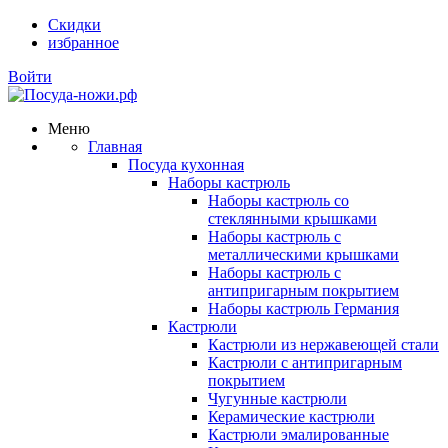
Скидки
избранное
Войти
Меню
Главная
Посуда кухонная
Наборы кастрюль
Наборы кастрюль со
стеклянными крышками
Наборы кастрюль с
металлическими крышками
Наборы кастрюль с
антипригарным покрытием
Наборы кастрюль Германия
Кастрюли
Кастрюли из нержавеющей стали
Кастрюли с антипригарным
покрытием
Чугунные кастрюли
Керамические кастрюли
Кастрюли эмалированные