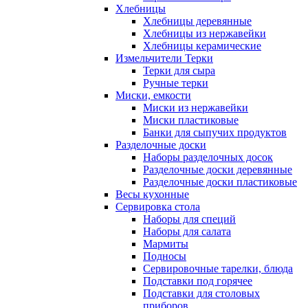
Хлебницы
Хлебницы деревянные
Хлебницы из нержавейки
Хлебницы керамические
Измельчители Терки
Терки для сыра
Ручные терки
Миски, емкости
Миски из нержавейки
Миски пластиковые
Банки для сыпучих продуктов
Разделочные доски
Наборы разделочных досок
Разделочные доски деревянные
Разделочные доски пластиковые
Весы кухонные
Сервировка стола
Наборы для специй
Наборы для салата
Мармиты
Подносы
Сервировочные тарелки, блюда
Подставки под горячее
Подставки для столовых
приборов