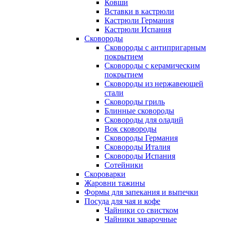
Ковши
Вставки в кастрюли
Кастрюли Германия
Кастрюли Испания
Сковороды
Сковороды с антипригарным
покрытием
Сковороды с керамическим
покрытием
Сковороды из нержавеющей
стали
Сковороды гриль
Блинные сковороды
Сковороды для оладий
Вок сковороды
Сковороды Германия
Сковороды Италия
Сковороды Испания
Сотейники
Скороварки
Жаровни тажины
Формы для запекания и выпечки
Посуда для чая и кофе
Чайники со свистком
Чайники заварочные