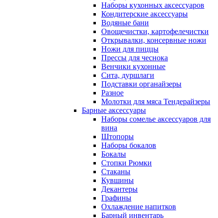
Наборы кухонных аксессуаров
Кондитерские аксессуары
Водяные бани
Овощечистки, картофелечистки
Открывалки, консервные ножи
Ножи для пиццы
Прессы для чеснока
Венчики кухонные
Сита, дуршлаги
Подставки органайзеры
Разное
Молотки для мяса Тендерайзеры
Барные аксессуары
Наборы сомелье аксессуаров для
вина
Штопоры
Наборы бокалов
Бокалы
Стопки Рюмки
Стаканы
Кувшины
Декантеры
Графины
Охлаждение напитков
Барный инвентарь