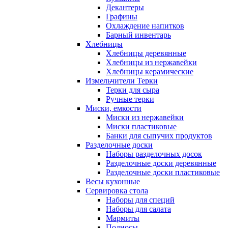
Декантеры
Графины
Охлаждение напитков
Барный инвентарь
Хлебницы
Хлебницы деревянные
Хлебницы из нержавейки
Хлебницы керамические
Измельчители Терки
Терки для сыра
Ручные терки
Миски, емкости
Миски из нержавейки
Миски пластиковые
Банки для сыпучих продуктов
Разделочные доски
Наборы разделочных досок
Разделочные доски деревянные
Разделочные доски пластиковые
Весы кухонные
Сервировка стола
Наборы для специй
Наборы для салата
Мармиты
Подносы