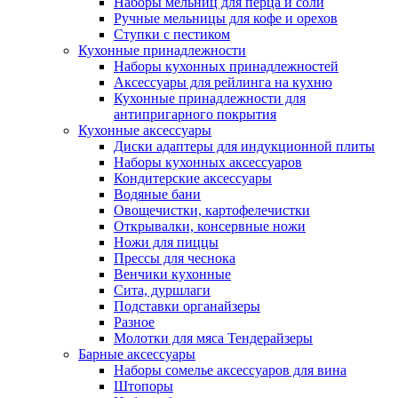
Наборы мельниц для перца и соли
Ручные мельницы для кофе и орехов
Ступки с пестиком
Кухонные принадлежности
Наборы кухонных принадлежностей
Аксессуары для рейлинга на кухню
Кухонные принадлежности для
антипригарного покрытия
Кухонные аксессуары
Диски адаптеры для индукционной плиты
Наборы кухонных аксессуаров
Кондитерские аксессуары
Водяные бани
Овощечистки, картофелечистки
Открывалки, консервные ножи
Ножи для пиццы
Прессы для чеснока
Венчики кухонные
Сита, дуршлаги
Подставки органайзеры
Разное
Молотки для мяса Тендерайзеры
Барные аксессуары
Наборы сомелье аксессуаров для вина
Штопоры