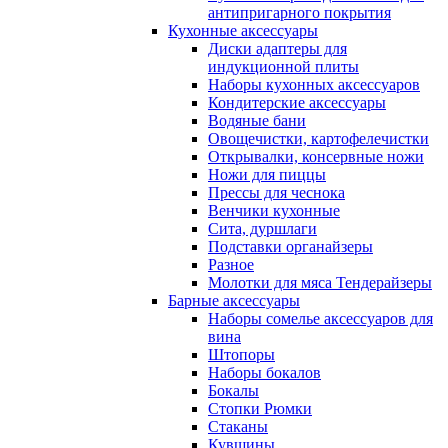
антипригарного покрытия
Кухонные аксессуары
Диски адаптеры для
индукционной плиты
Наборы кухонных аксессуаров
Кондитерские аксессуары
Водяные бани
Овощечистки, картофелечистки
Открывалки, консервные ножи
Ножи для пиццы
Прессы для чеснока
Венчики кухонные
Сита, дуршлаги
Подставки органайзеры
Разное
Молотки для мяса Тендерайзеры
Барные аксессуары
Наборы сомелье аксессуаров для
вина
Штопоры
Наборы бокалов
Бокалы
Стопки Рюмки
Стаканы
Кувшины