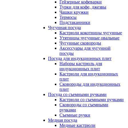
Гейзерные кофеварки
Турки для кофе, джезвы
Чашки кружки
Термосы
Подстаканники
Чугунная посуда
Кастрюли кокотницы чугунные
Утятницы чугунные овальные
Чугунные сковороды
Аксессуары для чугунной
посуды
Посуда для индукционных плит
Наборы кастрюль для
индукционных плит
Кастрюли для индукционных
плит
Сковороды для индукционных
плит
Посуда со съемными ручками
Кастрюли со съемными ручками
Сковороды со съемными
ручками
Съемные ручки
Медная посуда
Медные кастрюли