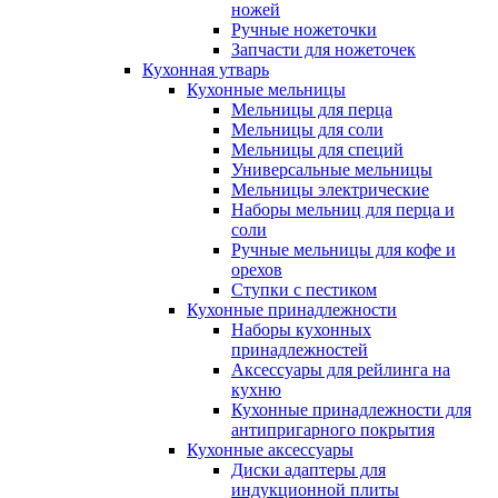
ножей
Ручные ножеточки
Запчасти для ножеточек
Кухонная утварь
Кухонные мельницы
Мельницы для перца
Мельницы для соли
Мельницы для специй
Универсальные мельницы
Мельницы электрические
Наборы мельниц для перца и
соли
Ручные мельницы для кофе и
орехов
Ступки с пестиком
Кухонные принадлежности
Наборы кухонных
принадлежностей
Аксессуары для рейлинга на
кухню
Кухонные принадлежности для
антипригарного покрытия
Кухонные аксессуары
Диски адаптеры для
индукционной плиты