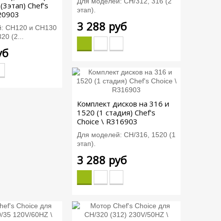
Для моделей: CH/312, 316 (2
(3этап) Chef's
этап).
120903
3 288 руб
й: СН120 и СН130
20 (2...
уб
Комплект дисков на 316 и
1520 (1 стадия) Chef's
Choice \ R316903
Для моделей: CH/316, 1520 (1
этап).
3 288 руб