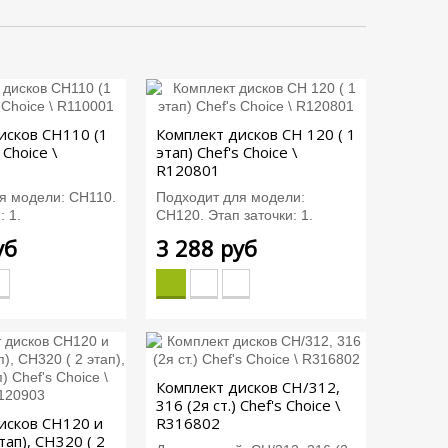
исков СН110 (1
Комплект дисков СН 120 ( 1
 Choice \
этап) Chef's Choice \
R120801
я модели: CH110.
Подходит для модели:
: 1.
CH120. Этап заточки: 1.
уб
3 288 руб
Комплект дисков CH/312,
316 (2я ст.) Chef's Choice \
исков СН120 и
R316802
тап), СН320 ( 2