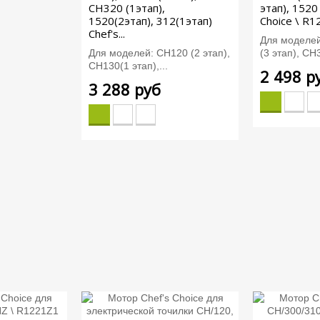
СН320 (1этап),
этап), 1520 
1520(2этап), 312(1этап)
Choice \ R
Chef's...
Для моделе
Для моделей: СН120 (2 этап),
(3 этап), СН3
СН130(1 этап),...
2 498 р
3 288 руб