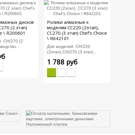
лмазных дисков
Ролики алмазные к
270 (2 этап)
моделям CC220 (2этап),
ce \ R200601
CC270 (3 этап) Chef's Choice
\ R642101
: СН/270 (2
зводство...
Для моделей: CH/220
(2этап),СН/270 (3 этап)...
уб
1 788 руб