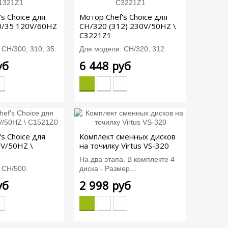
s Choice для
Мотор Chef's Choice для
0/35 120V/60HZ
CH/320 (312) 230V/50HZ \
C3221Z1
CH/300, 310, 35.
Для модели: CH/320, 312.
уб
6 448 руб
s Choice для
Комплект сменных дисков
V/50HZ \
на точилку Virtus VS-320
На два этапа. В комплекте 4
 CH/500.
диска - Размер...
уб
2 998 руб