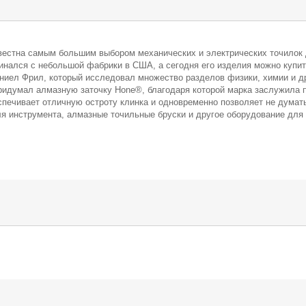
известна самым большим выбором механических и электрических точилок 
инался с небольшой фабрики в США, а сегодня его изделия можно купить
иел Фрил, который исследовал множество разделов физики, химии и друг
придумал алмазную заточку Hone®, благодаря которой марка заслужила п
печивает отличную остроту клинка и одновременно позволяет не думать
для инструмента, алмазные точильные бруски и другое оборудование дл