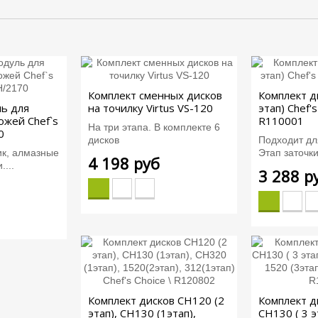
Комплект сменных дисков
Комплект д
ь для
на точилку Virtus VS-120
этап) Chef's
ожей Chef`s
R110001
На три этапа. В комплекте 6
0
дисков
Подходит дл
ик, алмазные
Этап заточки
4 198 руб
...
3 288 р
Комплект дисков СН120 (2
Комплект д
этап), СН130 (1этап),
СН130 ( 3 э