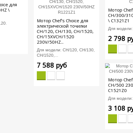
oice для
HZ \
Мотор Chef'
CH/300/31
Мотор Chef's Choice для
\ C1321Z1
120.
электрической точилки
Для модели: 
CH/120, CH/130, CH/1520,
CH/15XVCH/1520
2 798 р
230V/50HZ...
Для модели: CH/120, CH/130,
CH/1520,...
7 588 руб
Мотор Chef'
CH/500 230
C1521Z0
Для модели:
3 108 р