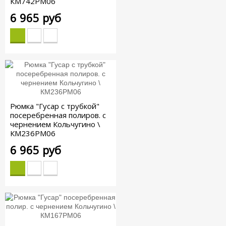
КМ742РМ06
6 965 руб
Рюмка "Гусар с трубкой"
посеребренная полиров. с
чернением Кольчугино \
КМ236РМ06
6 965 руб