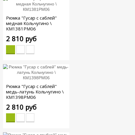
Рюмка "Гусар с саблей"
медная Кольчугино \
КМ1381РМ06
2 810 руб
Рюмка "Гусар с саблей"
медь-латунь Кольчугино \
КМ1398РМ06
2 810 руб