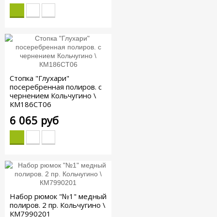
Стопка "Глухари"
посеребренная полиров. с
чернением Кольчугино \
КМ186СТ06
6 065 руб
Набор рюмок "№1" медный
полиров. 2 пр. Кольчугино \
КМ7990201