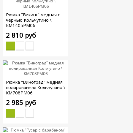
Рюмка "Викинг" медная с
чернью Кольчугино \
КМ1405РМ06
2 810 руб
Рюмка "Виноград" медная
полированная Кольчугино \
КМ708РМ06
2 985 руб