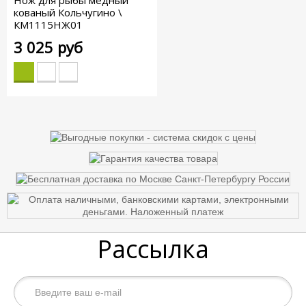
Нож для рыбы медный
кованый Кольчугино \
КМ1115НЖ01
3 025 руб
Рассылка