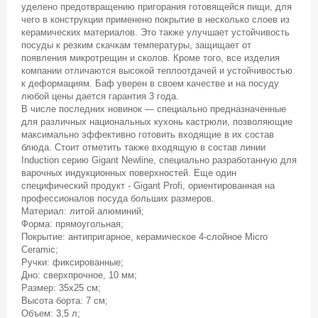
уделено предотвращению пригорания готовящейся пищи, для
чего в конструкции применено покрытие в несколько слоев из
керамических материалов. Это также улучшает устойчивость
посуды к резким скачкам температуры, защищает от
появления микротрещин и сколов. Кроме того, все изделия
компании отличаются высокой теплоотдачей и устойчивостью
к деформациям. Баф уверен в своем качестве и на посуду
любой цены дается гарантия 3 года.
В числе последних новинок — специально предназначенные
для различных национальных кухонь кастрюли, позволяющие
максимально эффективно готовить входящие в их состав
блюда. Стоит отметить также входящую в состав линии
Induction серию Gigant Newline, специально разработанную для
варочных индукционных поверхностей. Еще один
специфический продукт - Gigant Profi, ориентированная на
профессионалов посуда больших размеров.
Материал: литой алюминий;
Форма: прямоугольная;
Покрытие: антипригарное, керамическое 4-слойное Micro
Ceramic;
Ручки: фиксированные;
Дно: сверхпрочное, 10 мм;
Размер: 35х25 см;
Высота борта: 7 см;
Объем: 3,5 л;