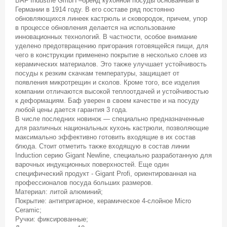
BAF Industrie GmbH –бренд кухонной посуды основанный в
Германии в 1914 году. В его составе ряд постоянно
обновляющихся линеек кастрюль и сковородок, причем, упор
в процессе обновления делается на использование
инновационных технологий. В частности, особое внимание
уделено предотвращению пригорания готовящейся пищи, для
чего в конструкции применено покрытие в несколько слоев из
керамических материалов. Это также улучшает устойчивость
посуды к резким скачкам температуры, защищает от
появления микротрещин и сколов. Кроме того, все изделия
компании отличаются высокой теплоотдачей и устойчивостью
к деформациям. Баф уверен в своем качестве и на посуду
любой цены дается гарантия 3 года.
В числе последних новинок — специально предназначенные
для различных национальных кухонь кастрюли, позволяющие
максимально эффективно готовить входящие в их состав
блюда. Стоит отметить также входящую в состав линии
Induction серию Gigant Newline, специально разработанную для
варочных индукционных поверхностей. Еще один
специфический продукт - Gigant Profi, ориентированная на
профессионалов посуда больших размеров.
Материал: литой алюминий;
Покрытие: антипригарное, керамическое 4-слойное Micro
Ceramic;
Ручки: фиксированные;