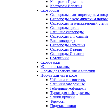
Кастрюли Германия
Кастрюли Испания
Сковороды
Сковороды с антипригарным пок
Сковороды с керамическим покры
Сковороды из нержавеющей стали
Сковороды гриль
Блинные сковороды
Сковороды для оладий
Вок сковороды
Сковороды Германия
Сковороды Италия
Сковороды Испания
Сотейники
Скороварки
Жаровни тажины
Формы для запекания и выпечки
Посуда для чая и кофе
Чайники со свистком
Чайники заварочные
Гейзерные кофеварки
Турки для кофе, джезвы
Чашки кружки
Термосы
Подстаканники