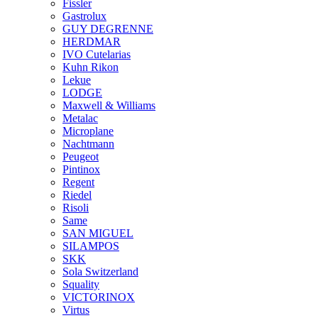
Fissler
Gastrolux
GUY DEGRENNE
HERDMAR
IVO Cutelarias
Kuhn Rikon
Lekue
LODGE
Maxwell & Williams
Metalac
Microplane
Nachtmann
Peugeot
Pintinox
Regent
Riedel
Risoli
Same
SAN MIGUEL
SILAMPOS
SKK
Sola Switzerland
Squality
VICTORINOX
Virtus