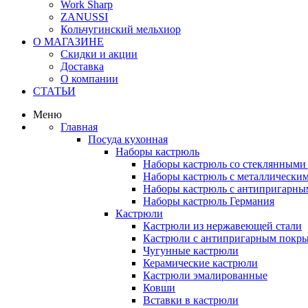
Work Sharp
ZANUSSI
Кольчугинский мельхиор
О МАГАЗИНЕ
Скидки и акции
Доставка
О компании
СТАТЬИ
Меню
Главная
Посуда кухонная
Наборы кастрюль
Наборы кастрюль со стеклянным
Наборы кастрюль с металлически
Наборы кастрюль с антипригарны
Наборы кастрюль Германия
Кастрюли
Кастрюли из нержавеющей стали
Кастрюли с антипригарным покр
Чугунные кастрюли
Керамические кастрюли
Кастрюли эмалированные
Ковши
Вставки в кастрюли