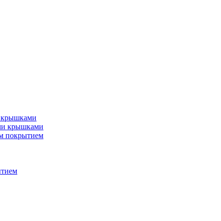
и крышками
ми крышками
м покрытием
ытием