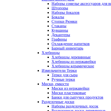
Наборы сомелье аксессуаров для в
Штопоры
Наборы бокалов
Бокалы
Стопки Рюмки
Стаканы
Кувшины
Декантеры
Графины
Охлаждение напитков
Барный инвентарь
Хлебницы
Хлебницы деревянные
Хлебницы из нержавейки
Хлебницы керамические
Измельчители Терки
Терки для сыра
Ручные терки
Миски, емкости
Миски из нержавейки
Миски пластиковые
Банки для сыпучих продуктов
Разделочные доски
Наборы разделочных досок
Разделочные доски деревянные