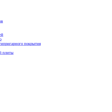
ов
ей
ю
типригарного покрытия
й плиты