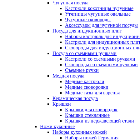
Чугунная посуда
Кастрюли кокотницы чугунные
Утятницы чугунные овальные
Чугунные сковороды
Аксессуары для чугунной посуды
Посуда для индукционных плит
Наборы кастрюль для индукционн
Кастрюли для индукционных пли
Сковороды для индукционных пл
Посуда со съемными ручками
Кастрюли со съемными ручками
Сковороды со съемными ручками
Съемные ручки
Медная посуда
Медные кастрюли
Медные сковородки
Медные тазы для варенья
Керамическая посуда
Крышки
Крышки для сковородок
Крышки стеклянные
Крышки из нержавеющей стали
Ножи кухонные
Наборы кухонных ножей
Наборы ножей Германия