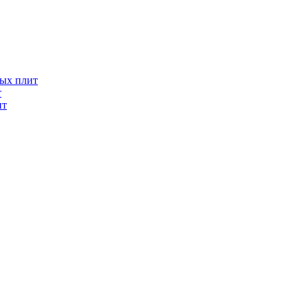
ых плит
т
ит