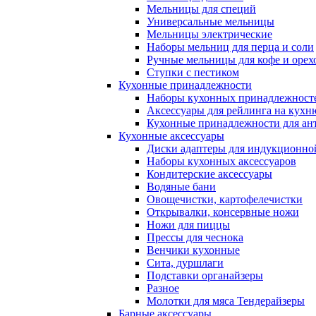
Мельницы для специй
Универсальные мельницы
Мельницы электрические
Наборы мельниц для перца и соли
Ручные мельницы для кофе и орех
Ступки с пестиком
Кухонные принадлежности
Наборы кухонных принадлежност
Аксессуары для рейлинга на кухн
Кухонные принадлежности для ан
Кухонные аксессуары
Диски адаптеры для индукционно
Наборы кухонных аксессуаров
Кондитерские аксессуары
Водяные бани
Овощечистки, картофелечистки
Открывалки, консервные ножи
Ножи для пиццы
Прессы для чеснока
Венчики кухонные
Сита, дуршлаги
Подставки органайзеры
Разное
Молотки для мяса Тендерайзеры
Барные аксессуары