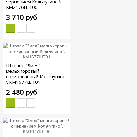
чернением Кольчугино \
КМ2176ШТ06
3 710 руб
Штопор "Змея"
мельхиоровый
полированный Кольчугино
\ КМ1677ШТ01
2 480 руб