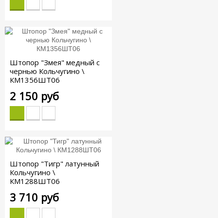
Штопор "Змея" медный с
чернью Кольчугино \
КМ1356ШТ06
2 150 руб
Штопор "Тигр" латунный
Кольчугино \
КМ1288ШТ06
3 710 руб