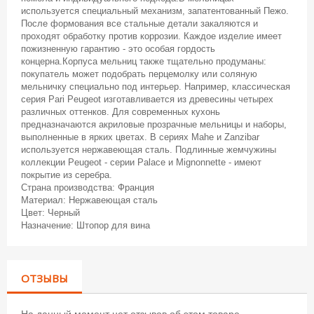
используется специальный механизм, запатентованный Пежо.
После формования все стальные детали закаляются и
проходят обработку против коррозии. Каждое изделие имеет
пожизненную гарантию - это особая гордость
концерна.Корпуса мельниц также тщательно продуманы:
покупатель может подобрать перцемолку или соляную
мельничку специально под интерьер. Например, классическая
серия Pari Peugeot изготавливается из древесины четырех
различных оттенков. Для современных кухонь
предназначаются акриловые прозрачные мельницы и наборы,
выполненные в ярких цветах. В сериях Mahe и Zanzibar
используется нержавеющая сталь. Подлинные жемчужины
коллекции Peugeot - серии Palace и Mignonnette - имеют
покрытие из серебра.
Страна производства: Франция
Материал: Нержавеющая сталь
Цвет: Черный
Назначение: Штопор для вина
ОТЗЫВЫ
На данный момент нет отзывов об этом товаре