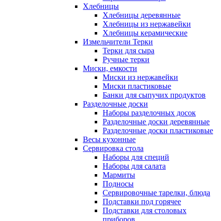
Хлебницы
Хлебницы деревянные
Хлебницы из нержавейки
Хлебницы керамические
Измельчители Терки
Терки для сыра
Ручные терки
Миски, емкости
Миски из нержавейки
Миски пластиковые
Банки для сыпучих продуктов
Разделочные доски
Наборы разделочных досок
Разделочные доски деревянные
Разделочные доски пластиковые
Весы кухонные
Сервировка стола
Наборы для специй
Наборы для салата
Мармиты
Подносы
Сервировочные тарелки, блюда
Подставки под горячее
Подставки для столовых
приборов