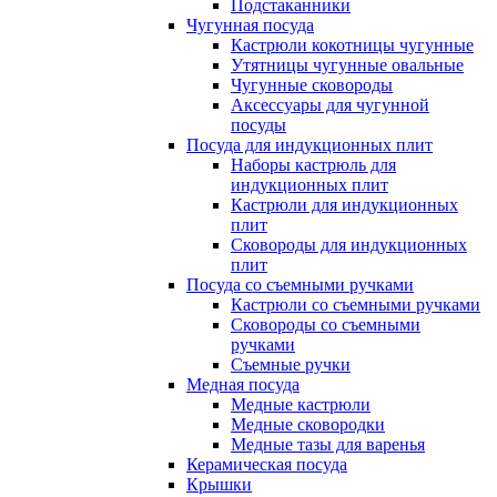
Подстаканники
Чугунная посуда
Кастрюли кокотницы чугунные
Утятницы чугунные овальные
Чугунные сковороды
Аксессуары для чугунной
посуды
Посуда для индукционных плит
Наборы кастрюль для
индукционных плит
Кастрюли для индукционных
плит
Сковороды для индукционных
плит
Посуда со съемными ручками
Кастрюли со съемными ручками
Сковороды со съемными
ручками
Съемные ручки
Медная посуда
Медные кастрюли
Медные сковородки
Медные тазы для варенья
Керамическая посуда
Крышки