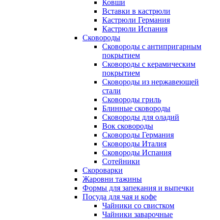
Ковши
Вставки в кастрюли
Кастрюли Германия
Кастрюли Испания
Сковороды
Сковороды с антипригарным
покрытием
Сковороды с керамическим
покрытием
Сковороды из нержавеющей
стали
Сковороды гриль
Блинные сковороды
Сковороды для оладий
Вок сковороды
Сковороды Германия
Сковороды Италия
Сковороды Испания
Сотейники
Скороварки
Жаровни тажины
Формы для запекания и выпечки
Посуда для чая и кофе
Чайники со свистком
Чайники заварочные