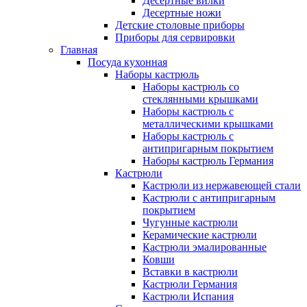
Десертные вилки
Десертные ножи
Детские столовые приборы
Приборы для сервировки
Главная
Посуда кухонная
Наборы кастрюль
Наборы кастрюль со
стеклянными крышками
Наборы кастрюль с
металлическими крышками
Наборы кастрюль с
антипригарным покрытием
Наборы кастрюль Германия
Кастрюли
Кастрюли из нержавеющей стали
Кастрюли с антипригарным
покрытием
Чугунные кастрюли
Керамические кастрюли
Кастрюли эмалированные
Ковши
Вставки в кастрюли
Кастрюли Германия
Кастрюли Испания