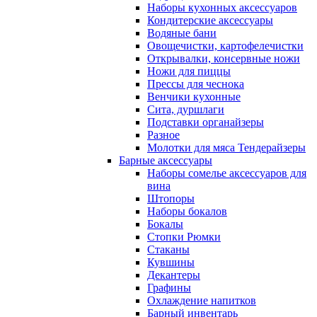
Наборы кухонных аксессуаров
Кондитерские аксессуары
Водяные бани
Овощечистки, картофелечистки
Открывалки, консервные ножи
Ножи для пиццы
Прессы для чеснока
Венчики кухонные
Сита, дуршлаги
Подставки органайзеры
Разное
Молотки для мяса Тендерайзеры
Барные аксессуары
Наборы сомелье аксессуаров для
вина
Штопоры
Наборы бокалов
Бокалы
Стопки Рюмки
Стаканы
Кувшины
Декантеры
Графины
Охлаждение напитков
Барный инвентарь