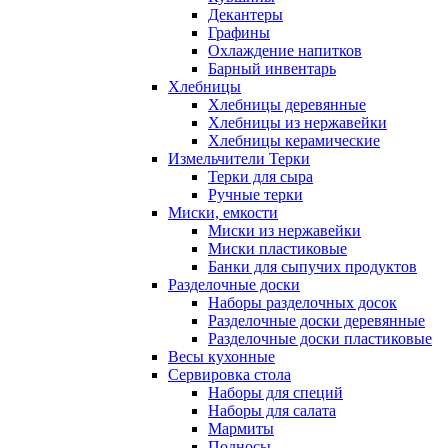
Декантеры
Графины
Охлаждение напитков
Барный инвентарь
Хлебницы
Хлебницы деревянные
Хлебницы из нержавейки
Хлебницы керамические
Измельчители Терки
Терки для сыра
Ручные терки
Миски, емкости
Миски из нержавейки
Миски пластиковые
Банки для сыпучих продуктов
Разделочные доски
Наборы разделочных досок
Разделочные доски деревянные
Разделочные доски пластиковые
Весы кухонные
Сервировка стола
Наборы для специй
Наборы для салата
Мармиты
Подносы