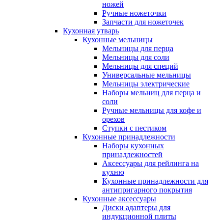
ножей
Ручные ножеточки
Запчасти для ножеточек
Кухонная утварь
Кухонные мельницы
Мельницы для перца
Мельницы для соли
Мельницы для специй
Универсальные мельницы
Мельницы электрические
Наборы мельниц для перца и
соли
Ручные мельницы для кофе и
орехов
Ступки с пестиком
Кухонные принадлежности
Наборы кухонных
принадлежностей
Аксессуары для рейлинга на
кухню
Кухонные принадлежности для
антипригарного покрытия
Кухонные аксессуары
Диски адаптеры для
индукционной плиты