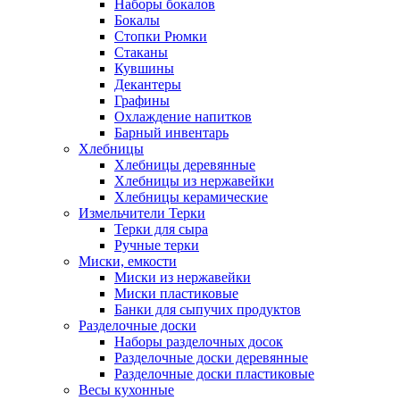
Наборы бокалов
Бокалы
Стопки Рюмки
Стаканы
Кувшины
Декантеры
Графины
Охлаждение напитков
Барный инвентарь
Хлебницы
Хлебницы деревянные
Хлебницы из нержавейки
Хлебницы керамические
Измельчители Терки
Терки для сыра
Ручные терки
Миски, емкости
Миски из нержавейки
Миски пластиковые
Банки для сыпучих продуктов
Разделочные доски
Наборы разделочных досок
Разделочные доски деревянные
Разделочные доски пластиковые
Весы кухонные