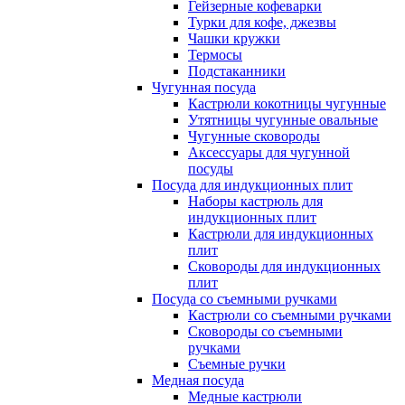
Гейзерные кофеварки
Турки для кофе, джезвы
Чашки кружки
Термосы
Подстаканники
Чугунная посуда
Кастрюли кокотницы чугунные
Утятницы чугунные овальные
Чугунные сковороды
Аксессуары для чугунной
посуды
Посуда для индукционных плит
Наборы кастрюль для
индукционных плит
Кастрюли для индукционных
плит
Сковороды для индукционных
плит
Посуда со съемными ручками
Кастрюли со съемными ручками
Сковороды со съемными
ручками
Съемные ручки
Медная посуда
Медные кастрюли