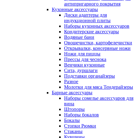
антипригарного покрытия
Кухонные аксессуары
Диски адаптеры для
индукционной плиты
Наборы кухонных аксессуаров
Кондитерские аксессуары
Водяные бани
Овощечистки, картофелечистки
Открывалки, консервные ножи
Ножи для пиццы
Прессы для чеснока
Венчики кухонные
Сита, дуршлаги
Подставки органайзеры
Разное
Молотки для мяса Тендерайзеры
Барные аксессуары
Наборы сомелье аксессуаров для
вина
Штопоры
Наборы бокалов
Бокалы
Стопки Рюмки
Стаканы
Кувшины