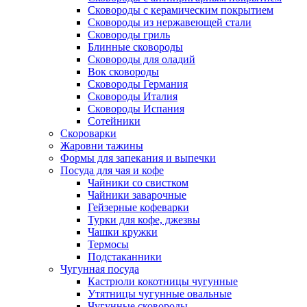
Сковороды с керамическим покрытием
Сковороды из нержавеющей стали
Сковороды гриль
Блинные сковороды
Сковороды для оладий
Вок сковороды
Сковороды Германия
Сковороды Италия
Сковороды Испания
Сотейники
Скороварки
Жаровни тажины
Формы для запекания и выпечки
Посуда для чая и кофе
Чайники со свистком
Чайники заварочные
Гейзерные кофеварки
Турки для кофе, джезвы
Чашки кружки
Термосы
Подстаканники
Чугунная посуда
Кастрюли кокотницы чугунные
Утятницы чугунные овальные
Чугунные сковороды