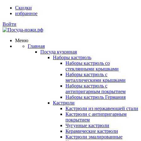
Скидки
избранное
Войти
Меню
Главная
Посуда кухонная
Наборы кастрюль
Наборы кастрюль со
стеклянными крышками
Наборы кастрюль с
металлическими крышками
Наборы кастрюль с
антипригарным покрытием
Наборы кастрюль Германия
Кастрюли
Кастрюли из нержавеющей стали
Кастрюли с антипригарным
покрытием
Чугунные кастрюли
Керамические кастрюли
Кастрюли эмалированные