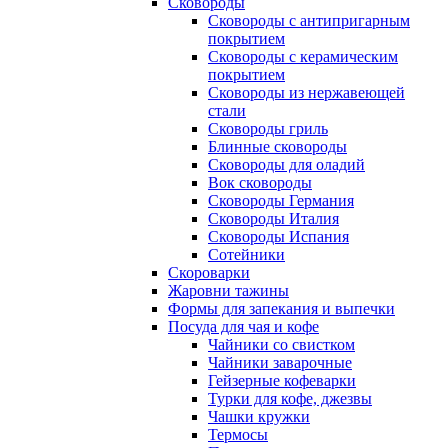
Сковороды
Сковороды с антипригарным
покрытием
Сковороды с керамическим
покрытием
Сковороды из нержавеющей
стали
Сковороды гриль
Блинные сковороды
Сковороды для оладий
Вок сковороды
Сковороды Германия
Сковороды Италия
Сковороды Испания
Сотейники
Скороварки
Жаровни тажины
Формы для запекания и выпечки
Посуда для чая и кофе
Чайники со свистком
Чайники заварочные
Гейзерные кофеварки
Турки для кофе, джезвы
Чашки кружки
Термосы