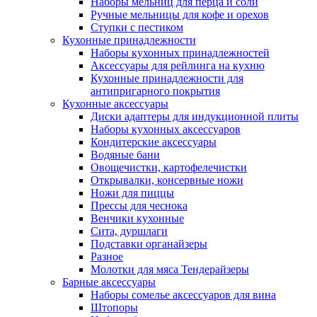
Наборы мельниц для перца и соли
Ручные мельницы для кофе и орехов
Ступки с пестиком
Кухонные принадлежности
Наборы кухонных принадлежностей
Аксессуары для рейлинга на кухню
Кухонные принадлежности для
антипригарного покрытия
Кухонные аксессуары
Диски адаптеры для индукционной плиты
Наборы кухонных аксессуаров
Кондитерские аксессуары
Водяные бани
Овощечистки, картофелечистки
Открывалки, консервные ножи
Ножи для пиццы
Прессы для чеснока
Венчики кухонные
Сита, дуршлаги
Подставки органайзеры
Разное
Молотки для мяса Тендерайзеры
Барные аксессуары
Наборы сомелье аксессуаров для вина
Штопоры