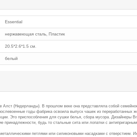
Essential
нержавеющая сталь, Пластик
20.5*2.6*1.5 см.
белый
оде Алст (Нидерланды). В прошлом веке она представляла собой семейно
 послевоенные годы фабрика освоила выпуск чашек из переработанных ж
кции. Это приспособления для сушки белья, сбора мусора. Дизайнеры Br
кие принадлежности, будь то стальные сита или лопатки с антипригарны
металлическими петлями или силиконовыми насадками с отверстием. Их