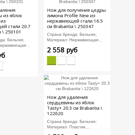
даления
Нож для получения цедры
 из яблок
лимона Profile New из
 из
нержавеющей стали 16.5
ей стали 20.7
см Brabantia \ 250347
a \ 250101
Страна бренда: Бельгия;
да: Бельгия;
Материал: Нержавеющая...
ержавеющая...
2 558 руб
уб
Нож для удаления
сердцевины из яблок
Tasty+ 20.3 см Brabantia \
122620
Страна бренда: Бельгия;
Материал: Пластик,...