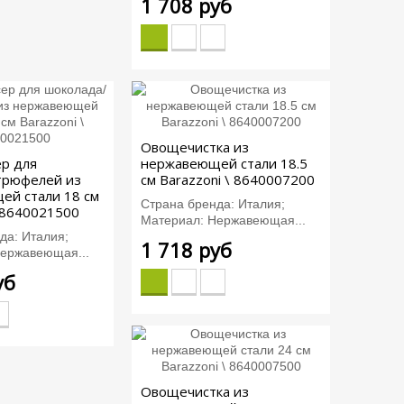
1 708 руб
Овощечистка из
р для
нержавеющей стали 18.5
трюфелей из
см Barazzoni \ 8640007200
ей стали 18 см
Страна бренда: Италия;
\ 8640021500
Материал: Нержавеющая...
да: Италия;
1 718 руб
ержавеющая...
уб
Овощечистка из