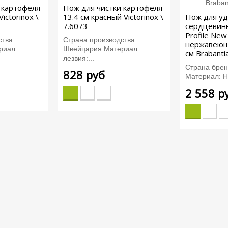
 картофеля
Нож для чистки картофеля
ictorinox \
13.4 см красный Victorinox \
Нож для у
7.6073
сердцевины
Profile New
тва:
Страна производства:
нержавеющ
риал
Швейцария Материал
см Brabanti
лезвия:...
Страна брен
828 руб
Материал: Н
2 558 р