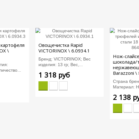
 картофеля
Овощечистка Rapid
OX \
VICTORINOX \ 6.0934.1
Нож-слайсе
Бренд: VICTORINOX; Вес
шоколада/
нтия:
изделия: 13 гр; Вес,...
нержавеющ
ичество...
Barazzoni 
1 318 руб
Страна брен
Материал: Н
2 138 р