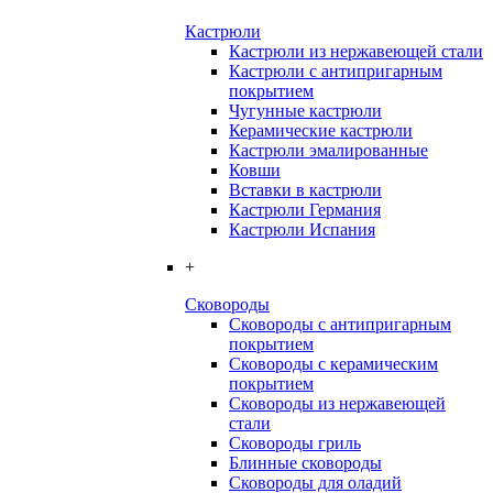
Кастрюли
Кастрюли из нержавеющей стали
Кастрюли с антипригарным
покрытием
Чугунные кастрюли
Керамические кастрюли
Кастрюли эмалированные
Ковши
Вставки в кастрюли
Кастрюли Германия
Кастрюли Испания
+
Сковороды
Сковороды с антипригарным
покрытием
Сковороды с керамическим
покрытием
Сковороды из нержавеющей
стали
Сковороды гриль
Блинные сковороды
Сковороды для оладий