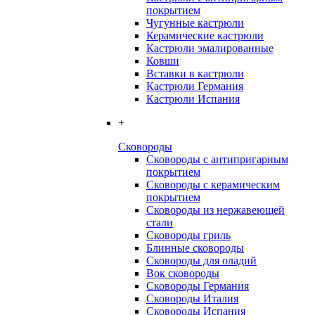
покрытием
Чугунные кастрюли
Керамические кастрюли
Кастрюли эмалированные
Ковши
Вставки в кастрюли
Кастрюли Германия
Кастрюли Испания
+
Сковороды
Сковороды с антипригарным
покрытием
Сковороды с керамическим
покрытием
Сковороды из нержавеющей
стали
Сковороды гриль
Блинные сковороды
Сковороды для оладий
Вок сковороды
Сковороды Германия
Сковороды Италия
Сковороды Испания