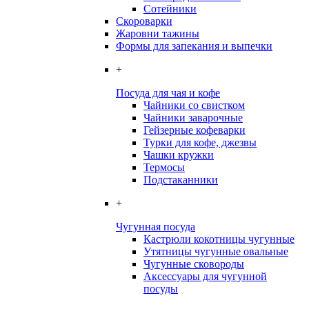
Сотейники
Скороварки
Жаровни тажины
Формы для запекания и выпечки
+
Посуда для чая и кофе
Чайники со свистком
Чайники заварочные
Гейзерные кофеварки
Турки для кофе, джезвы
Чашки кружки
Термосы
Подстаканники
+
Чугунная посуда
Кастрюли кокотницы чугунные
Утятницы чугунные овальные
Чугунные сковороды
Аксессуары для чугунной
посуды