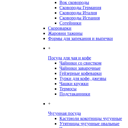
Вок сковороды
Сковороды Германия
Сковороды Италия
Сковороды Испания
Сотейники
Скороварки
Жаровни тажины
Формы для запекания и выпечки
+
Посуда для чая и кофе
Чайники со свистком
Чайники заварочные
Гейзерные кофеварки
Турки для кофе, джезвы
Чашки кружки
Термосы
Подстаканники
+
Чугунная посуда
Кастрюли кокотницы чугунные
Утятницы чугунные овальные