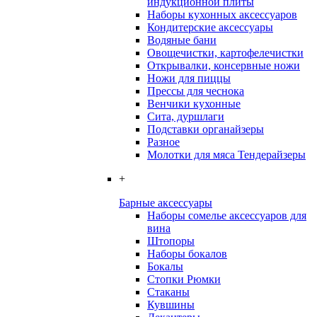
индукционной плиты
Наборы кухонных аксессуаров
Кондитерские аксессуары
Водяные бани
Овощечистки, картофелечистки
Открывалки, консервные ножи
Ножи для пиццы
Прессы для чеснока
Венчики кухонные
Сита, дуршлаги
Подставки органайзеры
Разное
Молотки для мяса Тендерайзеры
+
Барные аксессуары
Наборы сомелье аксессуаров для
вина
Штопоры
Наборы бокалов
Бокалы
Стопки Рюмки
Стаканы
Кувшины