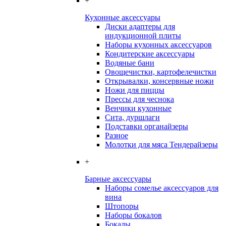
+
Кухонные аксессуары
Диски адаптеры для
индукционной плиты
Наборы кухонных аксессуаров
Кондитерские аксессуары
Водяные бани
Овощечистки, картофелечистки
Открывалки, консервные ножи
Ножи для пиццы
Прессы для чеснока
Венчики кухонные
Сита, дуршлаги
Подставки органайзеры
Разное
Молотки для мяса Тендерайзеры
+
Барные аксессуары
Наборы сомелье аксессуаров для
вина
Штопоры
Наборы бокалов
Бокалы