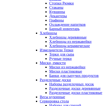
Стопки Рюмки
Стаканы
Кувшины
Декантеры
Графины
Охлаждение напитков
Барный инвентарь
Хлебницы
Хлебницы деревянные
Хлебницы из нержавейки
Хлебницы керамические
Измельчители Терки
Терки для сыра
Ручные терки
Миски, емкости
Миски из нержавейки
Миски пластиковые
Банки для сыпучих продуктов
Разделочные доски
Наборы разделочных досок
Разделочные доски деревянные
Разделочные доски пластиковые
Весы кухонные
Сервировка стола
Наборы для специй