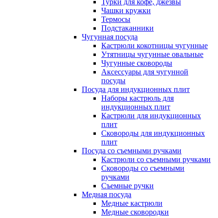
Турки для кофе, джезвы
Чашки кружки
Термосы
Подстаканники
Чугунная посуда
Кастрюли кокотницы чугунные
Утятницы чугунные овальные
Чугунные сковороды
Аксессуары для чугунной
посуды
Посуда для индукционных плит
Наборы кастрюль для
индукционных плит
Кастрюли для индукционных
плит
Сковороды для индукционных
плит
Посуда со съемными ручками
Кастрюли со съемными ручками
Сковороды со съемными
ручками
Съемные ручки
Медная посуда
Медные кастрюли
Медные сковородки