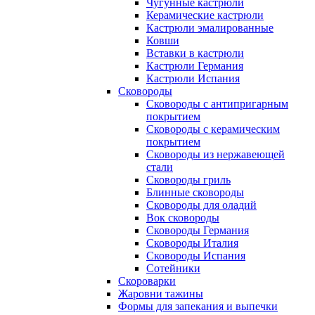
Чугунные кастрюли
Керамические кастрюли
Кастрюли эмалированные
Ковши
Вставки в кастрюли
Кастрюли Германия
Кастрюли Испания
Сковороды
Сковороды с антипригарным
покрытием
Сковороды с керамическим
покрытием
Сковороды из нержавеющей
стали
Сковороды гриль
Блинные сковороды
Сковороды для оладий
Вок сковороды
Сковороды Германия
Сковороды Италия
Сковороды Испания
Сотейники
Скороварки
Жаровни тажины
Формы для запекания и выпечки