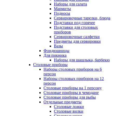
Наборы для салата
Мармиты
Подносы
Сервировочные тарелки, блюда
Подставки под горячее
Подставки для столовых
приборов
Сервировочные салфетки
Предметы для сервировки
Вазы
Фондюшницы
Для пикника
Наборы для шашлыка, барбекю
Столовые приборы
Наборы столовых приборов на 6
персон
Наборы столовых приборов на 12
персон
Столовые приборы на 1 персону
Столовые приборы в чемодане
Столовые приборы для рыбы
Отдельные предметы
Столовые ложки
Столовые вилки
Столовые ножи