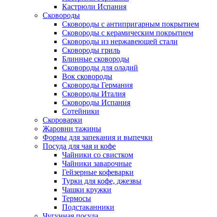
Кастрюли Испания
Сковороды
Сковороды с антипригарным покрытием
Сковороды с керамическим покрытием
Сковороды из нержавеющей стали
Сковороды гриль
Блинные сковороды
Сковороды для оладий
Вок сковороды
Сковороды Германия
Сковороды Италия
Сковороды Испания
Сотейники
Скороварки
Жаровни тажины
Формы для запекания и выпечки
Посуда для чая и кофе
Чайники со свистком
Чайники заварочные
Гейзерные кофеварки
Турки для кофе, джезвы
Чашки кружки
Термосы
Подстаканники
Чугунная посуда