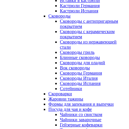
Вставки в кастрюли
Кастрюли Германия
Кастрюли Испания
Сковороды
Сковороды с антипригарным
покрытием
Сковороды с керамическим
покрытием
Сковороды из нержавеющей
стали
Сковороды гриль
Блинные сковороды
Сковороды для оладий
Вок сковороды
Сковороды Германия
Сковороды Италия
Сковороды Испания
Сотейники
Скороварки
Жаровни тажины
Формы для запекания и выпечки
Посуда для чая и кофе
Чайники со свистком
Чайники заварочные
Гейзерные кофеварки