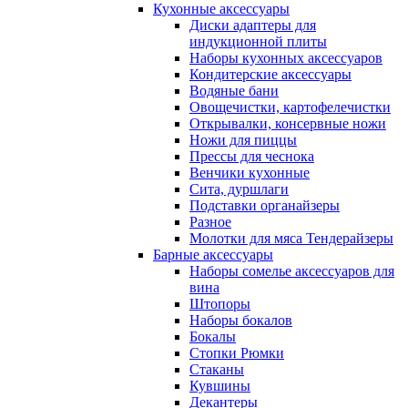
Кухонные аксессуары
Диски адаптеры для
индукционной плиты
Наборы кухонных аксессуаров
Кондитерские аксессуары
Водяные бани
Овощечистки, картофелечистки
Открывалки, консервные ножи
Ножи для пиццы
Прессы для чеснока
Венчики кухонные
Сита, дуршлаги
Подставки органайзеры
Разное
Молотки для мяса Тендерайзеры
Барные аксессуары
Наборы сомелье аксессуаров для
вина
Штопоры
Наборы бокалов
Бокалы
Стопки Рюмки
Стаканы
Кувшины
Декантеры