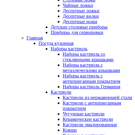
Чайные ложки
Десертные ложки
Десертные вилки
Десертные ножи
Детские столовые приборы
Приборы для сервировки
Главная
Посуда кухонная
Наборы кастрюль
Наборы кастрюль со
стеклянными крышками
Наборы кастрюль с
металлическими крышками
Наборы кастрюль с
антипригарным покрытием
Наборы кастрюль Германия
Кастрюли
Кастрюли из нержавеющей стали
Кастрюли с антипригарным
покрытием
Чугунные кастрюли
Керамические кастрюли
Кастрюли эмалированные
Ковши