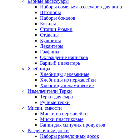
Барные аксессуары
Наборы сомелье аксессуаров для вина
Штопоры
Наборы бокалов
Бокалы
Стопки Рюмки
Стаканы
Кувшины
Декантеры
Графины
Охлаждение напитков
Барный инвентарь
Хлебницы
Хлебницы деревянные
Хлебницы из нержавейки
Хлебницы керамические
Измельчители Терки
Терки для сыра
Ручные терки
Миски, емкости
Миски из нержавейки
Миски пластиковые
Банки для сыпучих продуктов
Разделочные доски
Наборы разделочных досок