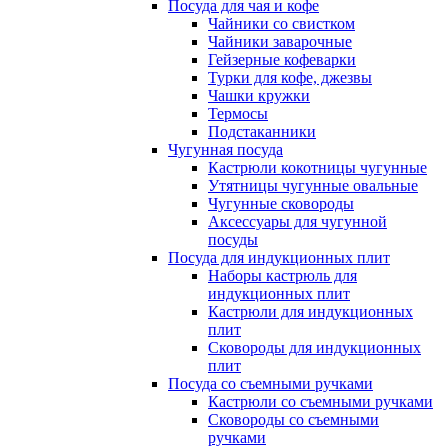
Посуда для чая и кофе
Чайники со свистком
Чайники заварочные
Гейзерные кофеварки
Турки для кофе, джезвы
Чашки кружки
Термосы
Подстаканники
Чугунная посуда
Кастрюли кокотницы чугунные
Утятницы чугунные овальные
Чугунные сковороды
Аксессуары для чугунной
посуды
Посуда для индукционных плит
Наборы кастрюль для
индукционных плит
Кастрюли для индукционных
плит
Сковороды для индукционных
плит
Посуда со съемными ручками
Кастрюли со съемными ручками
Сковороды со съемными
ручками