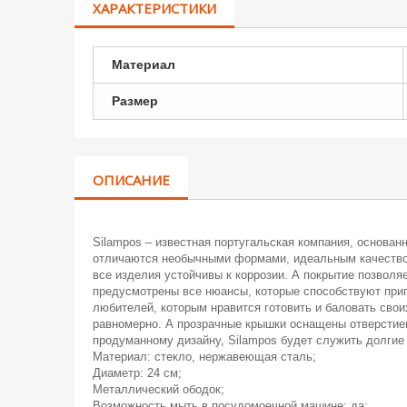
ХАРАКТЕРИСТИКИ
Материал
Размер
ОПИСАНИЕ
Silampos – известная португальская компания, основанн
отличаются необычными формами, идеальным качеством
все изделия устойчивы к коррозии. А покрытие позвол
предусмотрены все нюансы, которые способствуют приг
любителей, которым нравится готовить и баловать свои
равномерно. А прозрачные крышки оснащены отверстием
продуманному дизайну, Silampos будет служить долгие
Материал: стекло, нержавеющая сталь;
Диаметр: 24 см;
Металлический ободок;
Возможность мыть в посудомоечной машине: да;