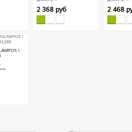
2 368 руб
2 468 р
ILAMPOS \
B
,
ль.