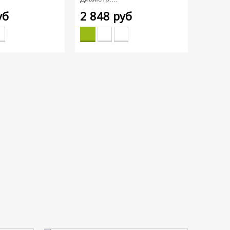
уб
2 848 руб