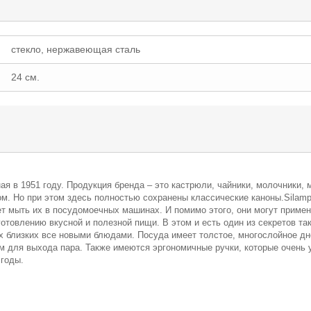
стекло, нержавеющая сталь
24 см.
ая в 1951 году. Продукция бренда – это кастрюли, чайники, молочники,
. Но при этом здесь полностью сохранены классические каноны.Silamp
яет мыть их в посудомоечных машинах. И помимо этого, они могут приме
отовлению вкусной и полезной пищи. В этом и есть один из секретов та
х близких все новыми блюдами. Посуда имеет толстое, многослойное дн
 для выхода пара. Также имеются эргономичные ручки, которые очень 
 годы.