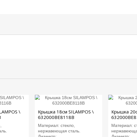
ILAMPOS \
Крышка 18см SILAMPOS \
Крышка 20с
B
632000BE8118B
632000BE8
,
Материал: стекло,
Материал: с
ль.
нержавеющая сталь.
нержавеюща
Диаметр:...
Диаметр:...