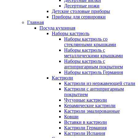
Десертные вилки
Десертные ножи
Детские столовые приборы
Приборы для сервировки
Главная
Посуда кухонная
Наборы кастрюль
Наборы кастрюль со
стеклянными крышками
Наборы кастрюль с
металлическими крышками
Наборы кастрюль с
антипригарным покрытием
Наборы кастрюль Германия
Кастрюли
Кастрюли из нержавеющей стали
Кастрюли с антипригарным
покрытием
Чугунные кастрюли
Керамические кастрюли
Кастрюли эмалированные
Ковши
Вставки в кастрюли
Кастрюли Германия
Кастрюли Испания