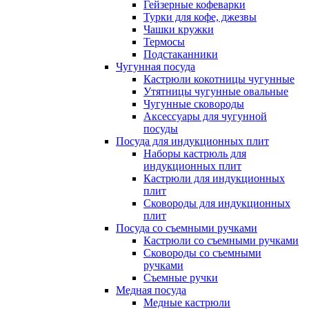
Гейзерные кофеварки
Турки для кофе, джезвы
Чашки кружки
Термосы
Подстаканники
Чугунная посуда
Кастрюли кокотницы чугунные
Утятницы чугунные овальные
Чугунные сковороды
Аксессуары для чугунной
посуды
Посуда для индукционных плит
Наборы кастрюль для
индукционных плит
Кастрюли для индукционных
плит
Сковороды для индукционных
плит
Посуда со съемными ручками
Кастрюли со съемными ручками
Сковороды со съемными
ручками
Съемные ручки
Медная посуда
Медные кастрюли