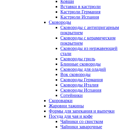
Ковши
Вставки в кастрюли
Кастрюли Германия
Кастрюли Испания
Сковороды
Сковороды с антипригарным
покрытием
Сковороды с керамическим
покрытием
Сковороды из нержавеющей
стали
Сковороды гриль
Блинные сковороды
Сковороды для оладий
Вок сковороды
Сковороды Германия
Сковороды Италия
Сковороды Испания
Сотейники
Скороварки
Жаровни тажины
Формы для запекания и выпечки
Посуда для чая и кофе
Чайники со свистком
Чайники заварочные