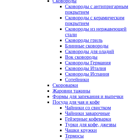
Сковороды
Сковороды с антипригарным
покрытием
Сковороды с керамическим
покрытием
Сковороды из нержавеющей
стали
Сковороды гриль
Блинные сковороды
Сковороды для оладий
Вок сковороды
Сковороды Германия
Сковороды Италия
Сковороды Испания
Сотейники
Скороварки
Жаровни тажины
Формы для запекания и выпечки
Посуда для чая и кофе
Чайники со свистком
Чайники заварочные
Гейзерные кофеварки
Турки для кофе, джезвы
Чашки кружки
Термосы