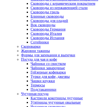
Сковороды с керамическим покрытием
Сковороды из нержавеющей стали
Сковороды гриль
Блинные сковороды
Сковороды для оладий
Вок сковороды
Сковороды Германия
Сковороды Италия
Сковороды Испания
Сотейники
Скороварки
Жаровни тажины
Формы для запекания и выпечки
Посуда для чая и кофе
Чайники со свистком
Чайники заварочные
Гейзерные кофеварки
Турки для кофе, джезвы
Чашки кружки
Термосы
Подстаканники
Чугунная посуда
Кастрюли кокотницы чугунные
Утятницы чугунные овальные
Чугунные сковороды