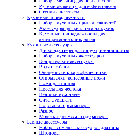
Наборы мельниц для перца и соли
Ручные мельницы для кофе и орехов
Ступки с пестиком
Кухонные принадлежности
Наборы кухонных принадлежностей
Аксессуары для рейлинга на кухню
Кухонные принадлежности для
антипригарного покрытия
Кухонные аксессуары
Диски адаптеры для индукционной плиты
Наборы кухонных аксессуаров
Кондитерские аксессуары
Водяные бани
Овощечистки, картофелечистки
Открывалки, консервные ножи
Ножи для пиццы
Прессы для чеснока
Венчики кухонные
Сита, дуршлаги
Подставки органайзеры
Разное
Молотки для мяса Тендерайзеры
Барные аксессуары
Наборы сомелье аксессуаров для вина
Штопоры