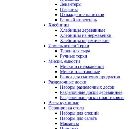
Декантеры
Графины
Охлаждение напитков
Барный инвентарь
Хлебницы
Хлебницы деревянные
Хлебницы из нержавейки
Хлебницы керамические
Измельчители Терки
Терки для сыра
Ручные терки
Миски, емкости
Миски из нержавейки
Миски пластиковые
Банки для сыпучих продуктов
Разделочные доски
Наборы разделочных досок
Разделочные доски деревянные
Разделочные доски пластиковые
Весы кухонные
Сервировка стола
Наборы для специй
Наборы для салата
Мармиты
Подносы