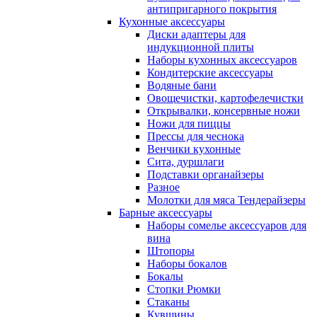
антипригарного покрытия
Кухонные аксессуары
Диски адаптеры для
индукционной плиты
Наборы кухонных аксессуаров
Кондитерские аксессуары
Водяные бани
Овощечистки, картофелечистки
Открывалки, консервные ножи
Ножи для пиццы
Прессы для чеснока
Венчики кухонные
Сита, дуршлаги
Подставки органайзеры
Разное
Молотки для мяса Тендерайзеры
Барные аксессуары
Наборы сомелье аксессуаров для
вина
Штопоры
Наборы бокалов
Бокалы
Стопки Рюмки
Стаканы
Кувшины