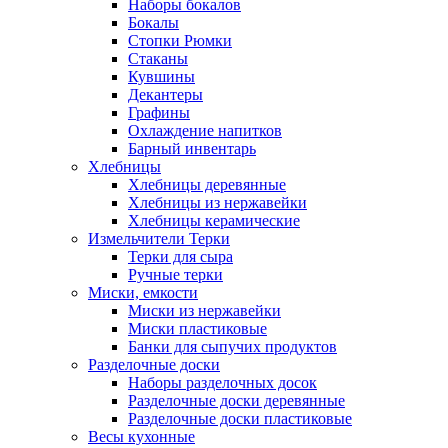
Наборы бокалов
Бокалы
Стопки Рюмки
Стаканы
Кувшины
Декантеры
Графины
Охлаждение напитков
Барный инвентарь
Хлебницы
Хлебницы деревянные
Хлебницы из нержавейки
Хлебницы керамические
Измельчители Терки
Терки для сыра
Ручные терки
Миски, емкости
Миски из нержавейки
Миски пластиковые
Банки для сыпучих продуктов
Разделочные доски
Наборы разделочных досок
Разделочные доски деревянные
Разделочные доски пластиковые
Весы кухонные