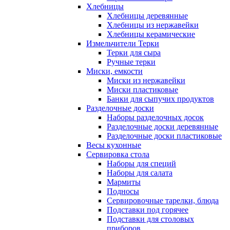
Хлебницы
Хлебницы деревянные
Хлебницы из нержавейки
Хлебницы керамические
Измельчители Терки
Терки для сыра
Ручные терки
Миски, емкости
Миски из нержавейки
Миски пластиковые
Банки для сыпучих продуктов
Разделочные доски
Наборы разделочных досок
Разделочные доски деревянные
Разделочные доски пластиковые
Весы кухонные
Сервировка стола
Наборы для специй
Наборы для салата
Мармиты
Подносы
Сервировочные тарелки, блюда
Подставки под горячее
Подставки для столовых
приборов