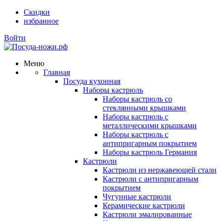
Скидки
избранное
Войти
Меню
Главная
Посуда кухонная
Наборы кастрюль
Наборы кастрюль со
стеклянными крышками
Наборы кастрюль с
металлическими крышками
Наборы кастрюль с
антипригарным покрытием
Наборы кастрюль Германия
Кастрюли
Кастрюли из нержавеющей стали
Кастрюли с антипригарным
покрытием
Чугунные кастрюли
Керамические кастрюли
Кастрюли эмалированные