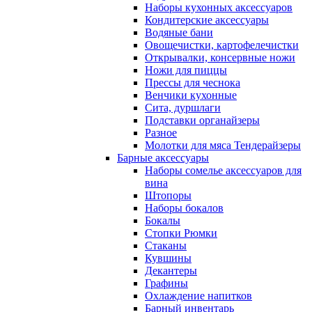
Наборы кухонных аксессуаров
Кондитерские аксессуары
Водяные бани
Овощечистки, картофелечистки
Открывалки, консервные ножи
Ножи для пиццы
Прессы для чеснока
Венчики кухонные
Сита, дуршлаги
Подставки органайзеры
Разное
Молотки для мяса Тендерайзеры
Барные аксессуары
Наборы сомелье аксессуаров для
вина
Штопоры
Наборы бокалов
Бокалы
Стопки Рюмки
Стаканы
Кувшины
Декантеры
Графины
Охлаждение напитков
Барный инвентарь