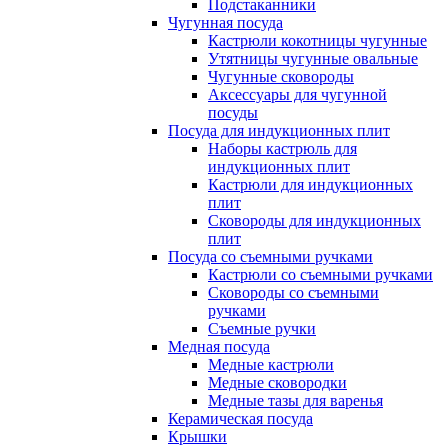
Подстаканники
Чугунная посуда
Кастрюли кокотницы чугунные
Утятницы чугунные овальные
Чугунные сковороды
Аксессуары для чугунной
посуды
Посуда для индукционных плит
Наборы кастрюль для
индукционных плит
Кастрюли для индукционных
плит
Сковороды для индукционных
плит
Посуда со съемными ручками
Кастрюли со съемными ручками
Сковороды со съемными
ручками
Съемные ручки
Медная посуда
Медные кастрюли
Медные сковородки
Медные тазы для варенья
Керамическая посуда
Крышки