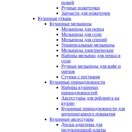
ножей
Ручные ножеточки
Запчасти для ножеточек
Кухонная утварь
Кухонные мельницы
Мельницы для перца
Мельницы для соли
Мельницы для специй
Универсальные мельницы
Мельницы электрические
Наборы мельниц для перца и
соли
Ручные мельницы для кофе и
орехов
Ступки с пестиком
Кухонные принадлежности
Наборы кухонных
принадлежностей
Аксессуары для рейлинга на
кухню
Кухонные принадлежности для
антипригарного покрытия
Кухонные аксессуары
Диски адаптеры для
индукционной плиты