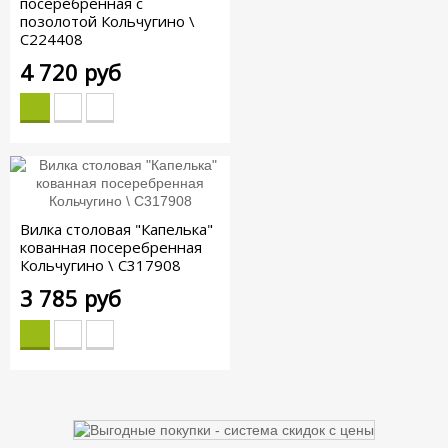
посеребренная с
позолотой Кольчугино \
С224408
4 720 руб
Вилка столовая "Капелька"
кованная посеребренная
Кольчугино \ С317908
3 785 руб