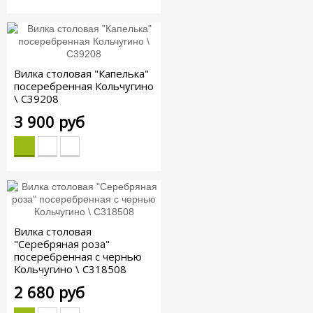
Вилка столовая "Капелька"
посеребренная Кольчугино
\ С39208
3 900 руб
Вилка столовая
"Серебряная роза"
посеребренная с чернью
Кольчугино \ С318508
2 680 руб