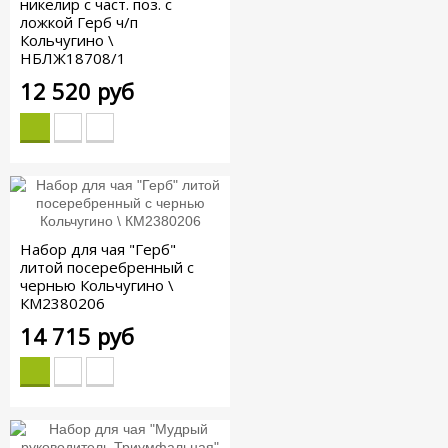
никелир с част. поз. с
ложкой Герб ч/п
Кольчугино \
НБЛЖ18708/1
12 520 руб
Набор для чая "Герб"
литой посеребренный с
чернью Кольчугино \
КМ2380206
14 715 руб