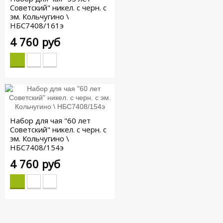
Советский" никел. с черн. с
эм. Кольчугино \
НБС7408/161э
4 760 руб
Набор для чая "60 лет
Советский" никел. с черн. с
эм. Кольчугино \
НБС7408/154э
4 760 руб