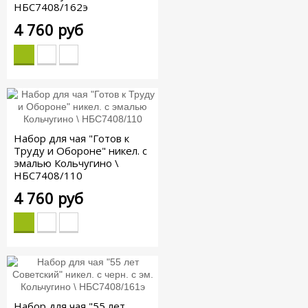
НБС7408/162э
4 760 руб
Набор для чая "Готов к
Труду и Обороне" никел. с
эмалью Кольчугино \
НБС7408/110
4 760 руб
Набор для чая "55 лет