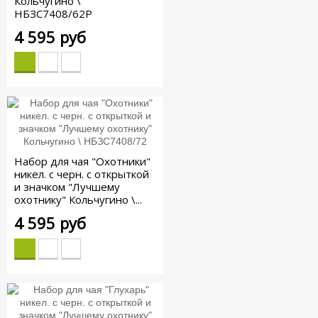
Кольчугино \
НБЗС7408/62Р
4 595 руб
Набор для чая "Охотники"
никел. с черн. с открыткой
и значком "Лучшему
охотнику" Кольчугино \...
4 595 руб