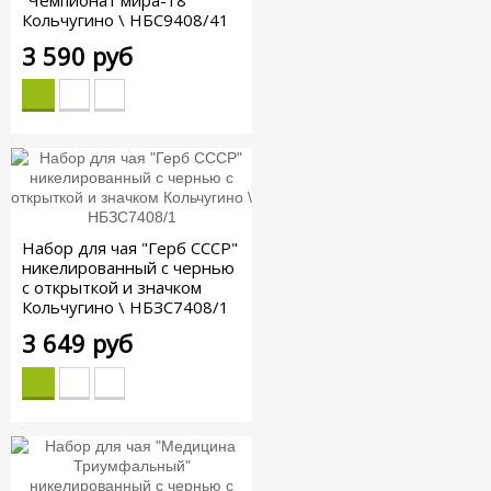
Кольчугино \ НБС9408/41
3 590 руб
Набор для чая "Герб СССР"
никелированный с чернью
с открыткой и значком
Кольчугино \ НБЗС7408/1
3 649 руб