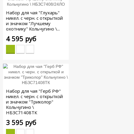
Набор для чая "Глухарь"
никел. с черн. с открыткой
и значком "Лучшему
охотнику" Кольчугино \...
4 595 руб
Набор для чая "Герб РФ"
никел. с черн. с открыткой
и значком "Триколор"
Кольчугино \
НБЗС71408ТК
3 595 руб