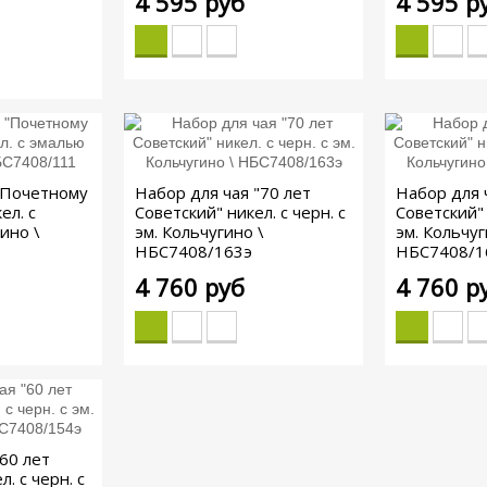
4 595 руб
4 595 р
"Почетному
Набор для чая "70 лет
Набор для 
ел. с
Советский" никел. с черн. с
Советский" 
ино \
эм. Кольчугино \
эм. Кольчуг
НБС7408/163э
НБС7408/1
4 760 руб
4 760 р
60 лет
. с черн. с