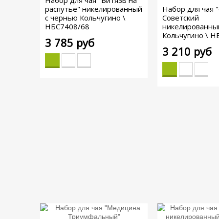
Набор для чая "Витязь на
распутье" никелированный
Набор для чая "
с чернью Кольчугино \
Советский
НБС7408/68
никелированны
Кольчугино \ Н
3 785 руб
3 210 руб