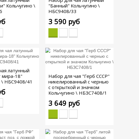
чая латунный
Набор для чая латунный
и" Кольчугино \
"Банный" Кольчугино \
6
НБС9408/33
уб
3 590 руб
чая латунный
 мира-18"
Набор для чая "Герб СССР"
 \ НБС9408/41
никелированный с чернью
с открыткой и значком
уб
Кольчугино \ НБЗС7408/1
3 649 руб