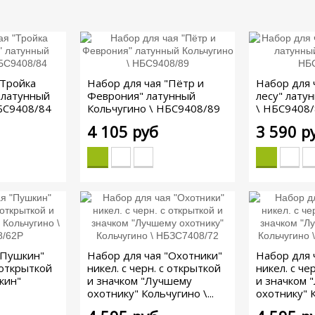
"Тройка
Набор для чая "Пётр и
Набор для 
 латунный
Феврония" латунный
лесу" лату
БС9408/84
Кольчугино \ НБС9408/89
\ НБС9408
4 105 руб
3 590 р
"Пушкин"
Набор для чая "Охотники"
Набор для 
с открыткой
никел. с черн. с открыткой
никел. с че
кин"
и значком "Лучшему
и значком 
охотнику" Кольчугино \...
охотнику" К