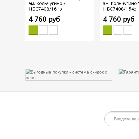
эм. Кольчугино \
эм. Кольчугино 
НБС7408/161э
НБС7408/154э
4 760 руб
4 760 руб