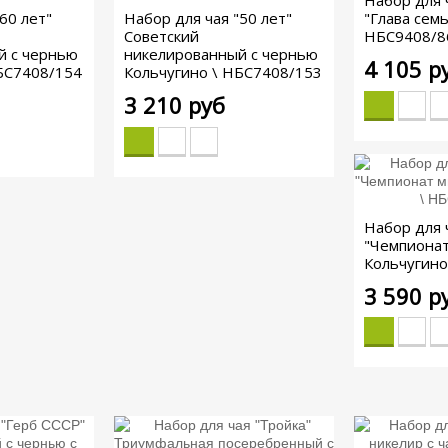
Набор для 
60 лет"
Набор для чая "50 лет"
"Глава семь
Советский
НБС9408/8
й с чернью
никелированный с чернью
4 105 р
БС7408/154
Кольчугино \ НБС7408/153
3 210 руб
Набор для 
"Чемпионат
Кольчугино
3 590 р