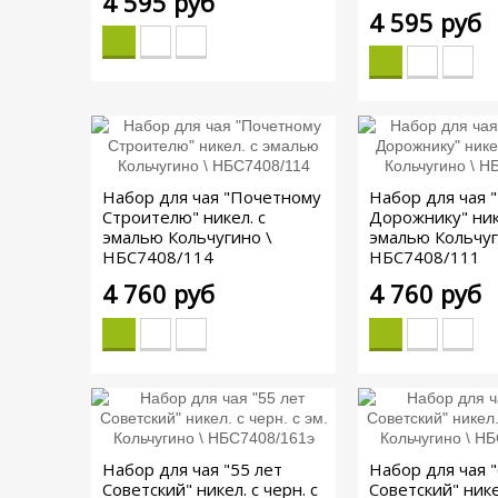
4 595 руб
4 595 руб
Набор для чая "Почетному
Набор для чая 
Строителю" никел. с
Дорожнику" ник
эмалью Кольчугино \
эмалью Кольчуг
НБС7408/114
НБС7408/111
4 760 руб
4 760 руб
Набор для чая "55 лет
Набор для чая "
Советский" никел. с черн. с
Советский" никел