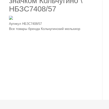
значком Кольчугино \
НБЗС7408/57
Артикул
НБЗС7408/57
Все товары бренда
Кольчугинский мельхиор