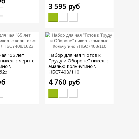
уб
3 595 руб
чая "65 лет
Набор для чая "Готов к
никел. с черн. с
Труду и Обороне" никел. с
ино \
эмалью Кольчугино \
62э
НБС7408/110
уб
4 760 руб