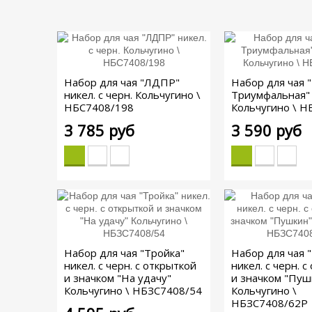
Набор для чая "ЛДПР"
Набор для чая 
никел. с черн. Кольчугино \
Триумфальная"
НБС7408/198
Кольчугино \ Н
3 785 руб
3 590 руб
Набор для чая "Тройка"
Набор для чая 
никел. с черн. с открыткой
никел. с черн. 
и значком "На удачу"
и значком "Пуш
Кольчугино \ НБЗС7408/54
Кольчугино \
НБЗС7408/62Р