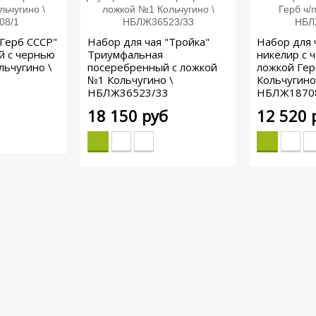
"Герб СССР"
Набор для чая "Тройка"
Набор для 
й с чернью
Триумфальная
никелир с ча
льчугино \
посеребренный с ложкой
ложкой Гер
№1 Кольчугино \
Кольчугино
НБЛЖ36523/33
НБЛЖ1870
18 150 руб
12 520 