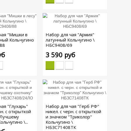
чая "Мишки в
Набор для чая "Армия"
нный Кольчугино
латунный Кольчугино \
/88
НБС9408/69
уб
3 590 руб
чая "Глухарь"
Набор для чая "Герб РФ"
рн. с открыткой
никел. с черн. с открыткой
"Лучшему
и значком "Триколор"
ольчугино \...
Кольчугино \
НБЗС71408ТК