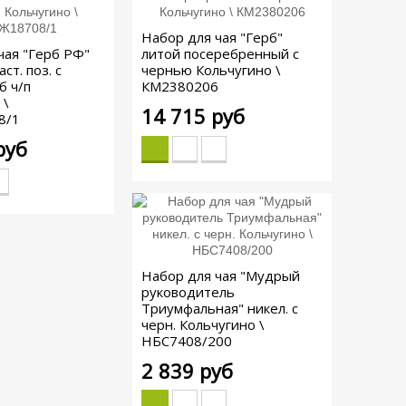
Набор для чая "Герб"
чая "Герб РФ"
литой посеребренный с
ст. поз. с
чернью Кольчугино \
б ч/п
КМ2380206
 \
14 715 руб
8/1
руб
Набор для чая "Мудрый
руководитель
Триумфальная" никел. с
черн. Кольчугино \
НБС7408/200
2 839 руб