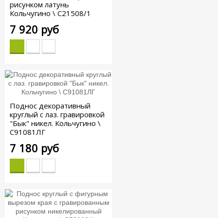
рисунком латунь
Кольчугино \ С21508/1
7 920 руб
Поднос декоративный
круглый с лаз. гравировкой
"Бык" никел. Кольчугино \
С91081ЛГ
7 180 руб