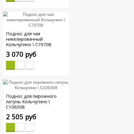
Поднос для чая
никелированный
Кольчугино \ С79708
3 070 руб
Поднос для пирожного
латунь Кольчугино \
С106308
2 505 руб