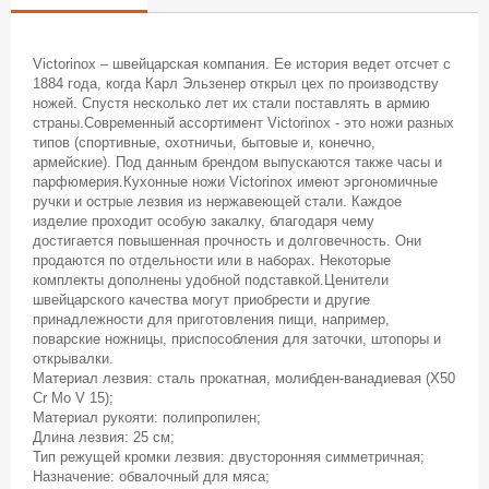
Victorinox – швейцарская компания. Ее история ведет отсчет с
1884 года, когда Карл Эльзенер открыл цех по производству
ножей. Спустя несколько лет их стали поставлять в армию
страны.Современный ассортимент Victorinox - это ножи разных
типов (спортивные, охотничьи, бытовые и, конечно,
армейские). Под данным брендом выпускаются также часы и
парфюмерия.Кухонные ножи Victorinox имеют эргономичные
ручки и острые лезвия из нержавеющей стали. Каждое
изделие проходит особую закалку, благодаря чему
достигается повышенная прочность и долговечность. Они
продаются по отдельности или в наборах. Некоторые
комплекты дополнены удобной подставкой.Ценители
швейцарского качества могут приобрести и другие
принадлежности для приготовления пищи, например,
поварские ножницы, приспособления для заточки, штопоры и
открывалки.
Материал лезвия: сталь прокатная, молибден-ванадиевая (X50
Cr Mo V 15);
Материал рукояти: полипропилен;
Длина лезвия: 25 см;
Тип режущей кромки лезвия: двусторонняя симметричная;
Назначение: обвалочный для мяса;